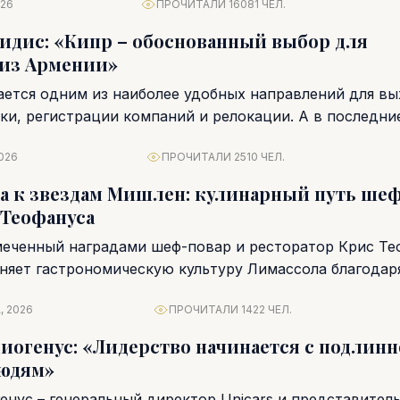
026
ПРОЧИТАЛИ 16081 ЧЕЛ.
идис: «Кипр – обоснованный выбор для
 из Армении»
ается одним из наиболее удобных направлений для вы
и, регистрации компаний и релокации. А в последние.
026
ПРОЧИТАЛИ 2510 ЧЕЛ.
а к звездам Мишлен: кулинарный путь ше
 Теофануса
еченный наградами шеф-повар и ресторатор Крис Те
няет гастрономическую культуру Лимассола благодар
расти и стремлению к...
, 2026
ПРОЧИТАЛИ 1422 ЧЕЛ.
иогенус: «Лидерство начинается с подлинн
людям»
енус – генеральный директор Unicars и представител