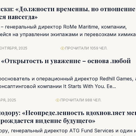
ски: «Должности временны, но отношение
ся навсегда»
 – генеральный директор RoMe Maritime, компании,
йся на управлении экипажами и перевозками химика
ию она пришла...
ЕНТЯБРЯ, 2025
ПРОЧИТАЛИ 1059 ЧЕЛ.
: «Открытость и уважение – основа любой
ооснователь и операционный директор Redhill Games, 
салтинговой компании It Starts With You. Ее...
РЯ, 2025
ПРОЧИТАЛИ 988 ЧЕЛ.
одору: «Неопределенность вдохновляет ме
 рождается видение будущего»
ру, генеральный директор ATG Fund Services и один 