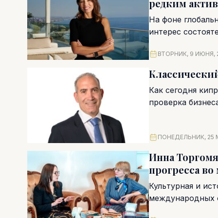
редким акти
На фоне глобаль
интерес состоят
финансовых инст
ВТОРНИК, 9 ИЮНЯ, 
Классический
Как сегодня кип
проверка бизнеса
не...
ПОНЕДЕЛЬНИК, 25 М
Инна Торгомя
прогресса во
Культурная и ис
международных 
прямое авиасооб