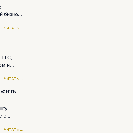
ю
й бизнес-
ЧИТАТЬ →
 LLC,
ом и
ЧИТАТЬ →
осить
ity
с с
ЧИТАТЬ →