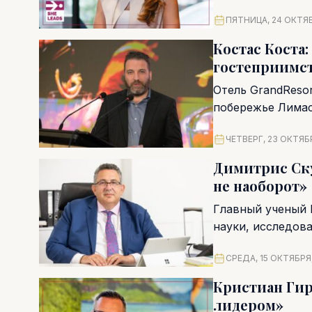
Уже более десяти 
ПЯТНИЦА, 24 ОКТЯБ
Костас Коста:
гостеприимс
Отель GrandResor
побережье Лимас
сервиса. Недавно
ЧЕТВЕРГ, 23 ОКТЯБР
Димитрис Ску
не наоборот»
Главный ученый 
науки, исследова
усилит свои...
СРЕДА, 15 ОКТЯБРЯ,
Кристиан Гир
лидером»