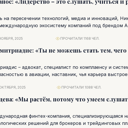
нос: «Лидерство – это слушать, учиться и
 на пересечении технологий, медиа и инноваций, Ни
международную экосистему компаний под брендом A
агманом группы...
ОЯБРЯ, 2025
ПРОЧИТАЛИ 1168 ЧЕЛ.
итриадис: «Ты не можешь стать тем, чего
иадис – адвокат, специалист по комплаенсу и систе
пасностью в авиации, наставник, чья карьера выстрое
ОКТЯБРЯ, 2025
ПРОЧИТАЛИ 1088 ЧЕЛ.
цева: «Мы растём, потому что умеем слушат
ждународная финтех-компания, специализирующаяся н
ологических решений для брокеров и трейдинговых пл