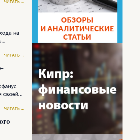
ЧИТАТЬ →
хода на
..
ЧИТАТЬ →
ф-
офанус
я своей
ЧИТАТЬ →
ого
ь