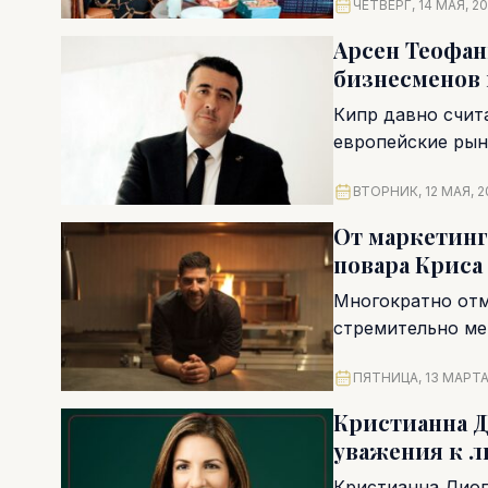
ЧЕТВЕРГ, 14 МАЯ, 2
Арсен Теофан
бизнесменов
Кипр давно счит
европейские рынк
ВТОРНИК, 12 МАЯ, 2
От маркетинг
повара Криса
Многократно отм
стремительно ме
креативности, ст
ПЯТНИЦА, 13 МАРТА
Кристианна Д
уважения к 
Кристианна Диог