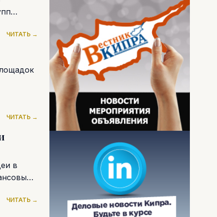
упп
ЧИТАТЬ →
площадок
ЧИТАТЬ →
и
еи в
нансовыми
ЧИТАТЬ →