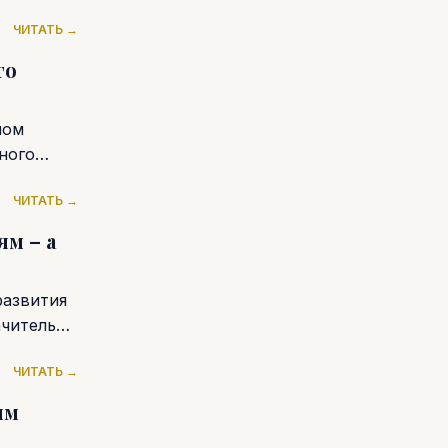
ЧИТАТЬ →
го
ном
ного
ЧИТАТЬ →
м – а
развития
ачительно
ЧИТАТЬ →
ым