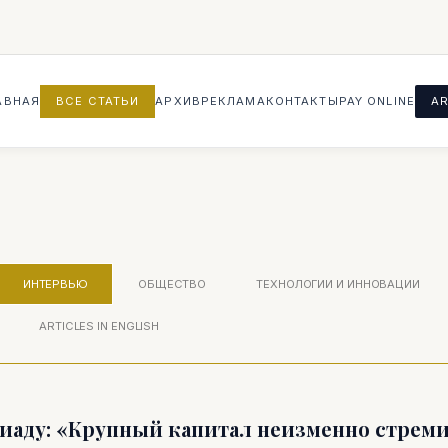
АВНАЯ
ВСЕ СТАТЬИ
АРХИВ
РЕКЛАМА
КОНТАКТЫ
PAY ONLINE
AR
ИНТЕРВЬЮ
ОБЩЕСТВО
ТЕХНОЛОГИИ И ИННОВАЦИИ
ARTICLES IN ENGLISH
иаду: «Крупный капитал неизменно стреми