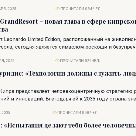
лет она...
РЯ, 2025
ПРОЧИТАЛИ 984 ЧЕЛ.
 GrandResort – новая глава в сфере кипрско
тва
t Leonardo Limited Edition, расположенный на живопис
сола, сегодня является символом роскоши и безупреч
 он пережил...
Я, 2025
ПРОЧИТАЛИ 921 ЧЕЛ.
ридис: «Технологии должны служить людя
Кипра представляет человекоцентричную стратегию 
ний и инноваций. Благодаря ей к 2035 году страна зн
 2025
ПРОЧИТАЛИ 998 ЧЕЛ.
: «Испытания делают тебя более человечн