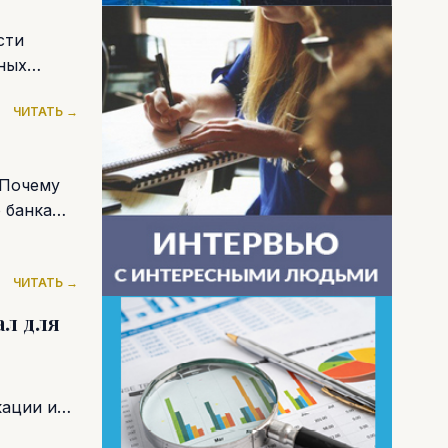
сти
ных
ЧИТАТЬ →
 Почему
 банка
ЧИТАТЬ →
ал для
ации и