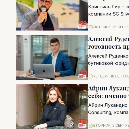
Кристиан Гир – 
компании SC Silv
ассоциации (Cypr
ПЯТНИЦА, 26 СЕНТЯ
Алексей Руде
готовность п
Алексей Руденко
бутиковой юриди
коммерческом...
ЧЕТВЕРГ, 18 СЕНТЯБ
Айрин Лукаид
себя: именно 
Айрин Лукаидис –
Consulting, комп
ответственность
ВТОРНИК, 9 СЕНТЯБ