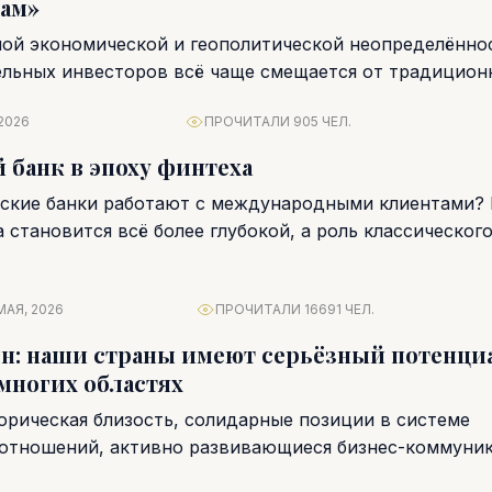
вам»
ной экономической и геополитической неопределённо
ельных инвесторов всё чаще смещается от традицион
рументов к редким материальным...
2026
ПРОЧИТАЛИ 905 ЧЕЛ.
 банк в эпоху финтеха
рские банки работают с международными клиентами?
 становится всё более глубокой, а роль классического
АЯ, 2026
ПРОЧИТАЛИ 16691 ЧЕЛ.
н: наши страны имеют серьёзный потенци
 многих областях
торическая близость, солидарные позиции в системе
отношений, активно развивающиеся бизнес-коммуник
щение, недавнее открытие посольств… В...