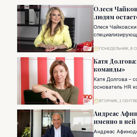
Олеся Чайков
людям остает
Олеся Чайковски
специализирующе
морскую индустр
ПОНЕДЕЛЬНИК, 8 С
Катя Долгова
команды»
Катя Долгова – с
основатель HR кон
ВТОРНИК, 2 СЕНТЯБ
Андреас Афин
именно в ней
Андреас Афинодо