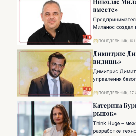
Николас Мила
вместе»
Предприниматель
Миланос создал 
Global Group. Фл
ПОНЕДЕЛЬНИК, 10 Н
Димитрис Дим
видишь»
Димитрис Димитр
управления безо
стыке права...
ПОНЕДЕЛЬНИК, 27 
Катерина Бур
рынок»
Think Huge – ме
разработке техн