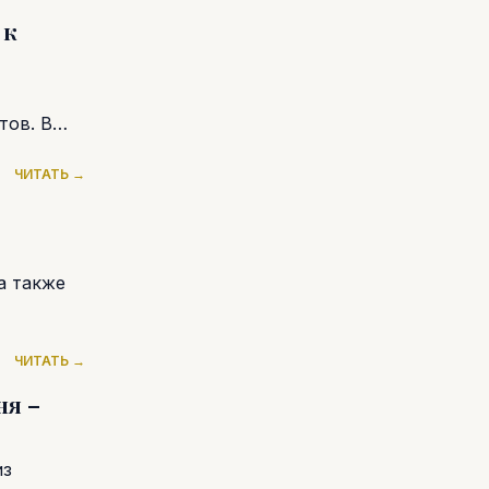
 к
тов. В
ЧИТАТЬ →
а также
ЧИТАТЬ →
ня –
из