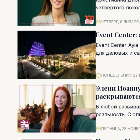
четвёртого поко
Кипра. Она управ
ЧЕТВЕРГ, 8 ЯНВАРЯ,
Event Center:
Event Center Ayi
для деловых и св
ПОНЕДЕЛЬНИК, 22 
Элени Иоанну
раскрываютс
В любой развива
реальность. С о
рисками и против
ПЯТНИЦА, 28 НОЯБР