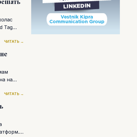
 решать
колас
d Tag
ЧИТАТЬ →
 не
мам
на на
ЧИТАТЬ →
ь
а
атформ.