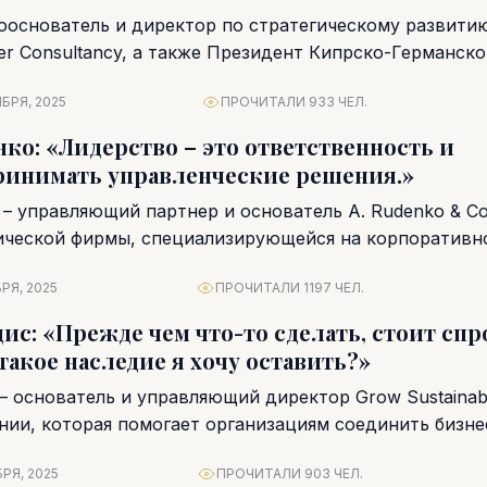
сооснователь и директор по стратегическому развити
er Consultancy, а также Президент Кипрско-Германско
us-Germany Business...
БРЯ, 2025
ПРОЧИТАЛИ 933 ЧЕЛ.
нко: «Лидерство – это ответственность и
ринимать управленческие решения.»
 – управляющий партнер и основатель A. Rudenko & Co
ческой фирмы, специализирующейся на корпоративн
РЯ, 2025
ПРОЧИТАЛИ 1197 ЧЕЛ.
ис: «Прежде чем что-то сделать, стоит спр
такое наследие я хочу оставить?»
 основатель и управляющий директор Grow Sustainabil
ании, которая помогает организациям соединить бизне
ю, выстроить устойчивую...
РЯ, 2025
ПРОЧИТАЛИ 903 ЧЕЛ.