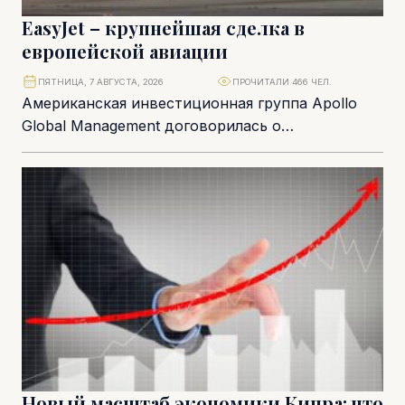
EasyJet – крупнейшая сделка в
европейской авиации
ПЯТНИЦА, 7 АВГУСТА, 2026
ПРОЧИТАЛИ 466 ЧЕЛ.
Американская инвестиционная группа Apollo
Global Management договорилась о
приобретении британского авиаперевозчика
easyJet за £5,7 млрд, завершив многомесячную
борьбу за один...
Новый масштаб экономики Кипра: что