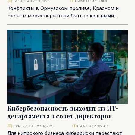
СРЕДА, 5 АВГУСТА, 2026
ПРОЧИТАЛИ 553 ЧЕЛ.
Конфликты в Ормузском проливе, Красном и
Черном морях перестали быть локальными
рисками. Для судоходного бизнеса они
складываются в единую систему...
Кибербезопасность выходит из ИТ-
департамента в совет директоров
ВТОРНИК, 4 АВГУСТА, 2026
ПРОЧИТАЛИ 375 ЧЕЛ.
Для кипрского бизнеса киберриски перестают