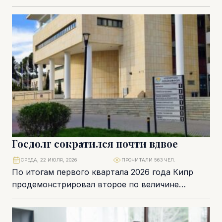
казначейских векселей Республики Кипр
объемом €50 млн. Регулярные размещения
краткосрочных...
Госдолг сократился почти вдвое
СРЕДА, 22 ИЮЛЯ, 2026
ПРОЧИТАЛИ 563 ЧЕЛ.
По итогам первого квартала 2026 года Кипр
продемонстрировал второе по величине
годовое снижение долговой нагрузки среди
стран Европейского союза. Отношение...