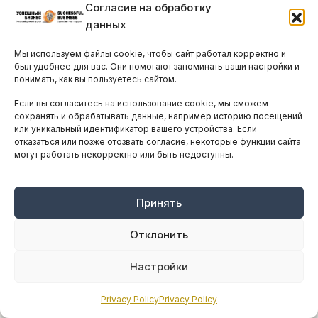
Согласие на обработку
данных
Мы используем файлы cookie, чтобы сайт работал корректно и
был удобнее для вас. Они помогают запоминать ваши настройки и
понимать, как вы пользуетесь сайтом.
Если вы согласитесь на использование cookie, мы сможем
Кипр выступил против нового
сохранять и обрабатывать данные, например историю посещений
европейского углеродного сбора на
или уникальный идентификатор вашего устройства. Если
отказаться или позже отозвать согласие, некоторые функции сайта
топливо
могут работать некорректно или быть недоступны.
ЧЕТВЕРГ, 16 ИЮЛЯ, 2026
ПРОЧИТАЛИ 396 ЧЕЛ.
Кипр присоединился к группе из десяти стран
Принять
Евросоюза, потребовавших пересмотреть
механизм ETS2 – новую систему торговли
Отклонить
квотами на выбросы для...
Настройки
Privacy Policy
Privacy Policy