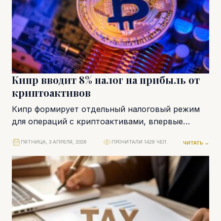
Кипр вводит 8% налог на прибыль от
криптоактивов
Кипр формирует отдельный налоговый режим
для операций с криптоактивами, впервые
закрепляя их в законодательстве как
ПЯТНИЦА, 3 АПРЕЛЯ, 2026
ПРОЧИТАЛИ 1429 ЧЕЛ.
ЧИТАТЬ →
самостоятельный объект налогообложения. С 1...