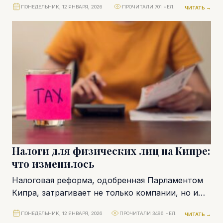
ПОНЕДЕЛЬНИК, 12 ЯНВАРЯ, 2026
ПРОЧИТАЛИ 701 ЧЕЛ.
ЧИТАТЬ →
одновременно затрагивает компании,...
Налоги для физических лиц на Кипре:
что изменилось
Налоговая реформа, одобренная Парламентом
Кипра, затрагивает не только компании, но и
физических лиц – налоговых резидентов
ПОНЕДЕЛЬНИК, 12 ЯНВАРЯ, 2026
ПРОЧИТАЛИ 3496 ЧЕЛ.
ЧИТАТЬ →
Республики Кипр. Изменения охватывают...