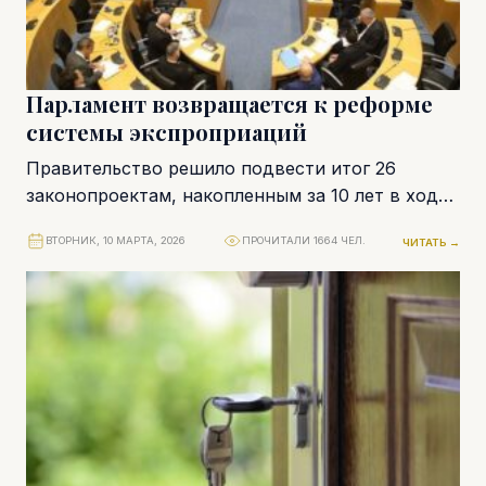
Парламент возвращается к реформе
системы экспроприаций
Правительство решило подвести итог 26
законопроектам, накопленным за 10 лет в ходе
обсуждения системы экспроприаций. Рост
ВТОРНИК, 10 МАРТА, 2026
ПРОЧИТАЛИ 1664 ЧЕЛ.
ЧИТАТЬ →
инфляционных рисков и давление...