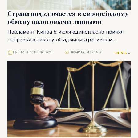
Страна подключается к европейскому
обмену налоговыми данными
Парламент Кипра 9 июля единогласно принял
поправки к закону об административном
сотрудничестве в сфере налогообложения. За
ПЯТНИЦА, 10 ИЮЛЯ, 2026
ПРОЧИТАЛИ 693 ЧЕЛ.
ЧИТАТЬ →
документ проголосовал 51 депутат....