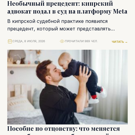
Необычный прецедент: кипрский
адвокат подал в суд на платформу Meta
В кипрской судебной практике появился
прецедент, который может представлять
интерес далеко за пределами страны. Адвокат
СРЕДА, 8 ИЮЛЯ, 2026
ПРОЧИТАЛИ 989 ЧЕЛ.
ЧИТАТЬ →
Петрос Пападопулос подал иск против...
Пособие по отцовству: что меняется