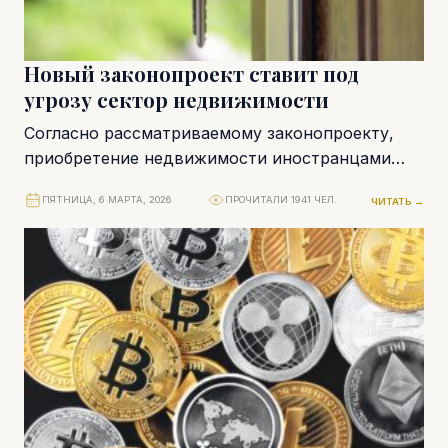
Новый законопроект ставит под
угрозу сектор недвижимости
Согласно рассматриваемому законопроекту,
приобретение недвижимости иностранцами
будет осложнено новыми ограничениями. Их
ПЯТНИЦА, 6 МАРТА, 2026
ПРОЧИТАЛИ 1941 ЧЕЛ.
ЧИТАТЬ →
введение вызывает серьезную
обеспокоенность у участников рынка, так как...