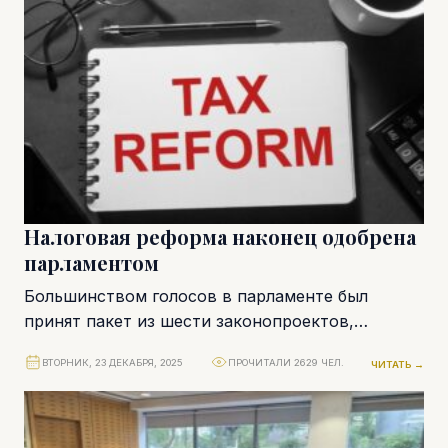
Налоговая реформа наконец одобрена
парламентом
Большинством голосов в парламенте был
принят пакет из шести законопроектов,
составляющих налоговую реформу. Последний
ВТОРНИК, 23 ДЕКАБРЯ, 2025
ПРОЧИТАЛИ 2629 ЧЕЛ.
ЧИТАТЬ →
раз подобное преобразование проводилось 23
года...