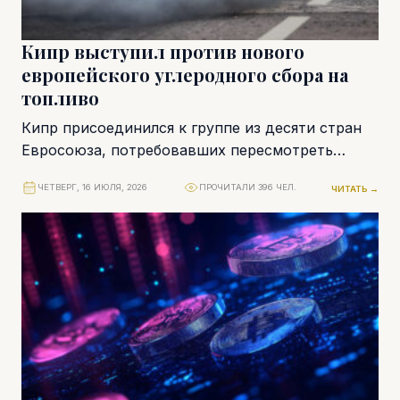
Кипр выступил против нового
европейского углеродного сбора на
топливо
Кипр присоединился к группе из десяти стран
Евросоюза, потребовавших пересмотреть
механизм ETS2 – новую систему торговли
ЧЕТВЕРГ, 16 ИЮЛЯ, 2026
ПРОЧИТАЛИ 396 ЧЕЛ.
ЧИТАТЬ →
квотами на выбросы для...