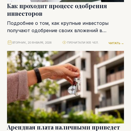
Как проходит процесс одобрения
инвесторов
Подробнее о том, как крупные инвесторы
получают одобрение своих вложений в
экономику Кипра. Рассмотрим шаг за шагом
ВТОРНИК, 20 ЯНВАРЯ, 2026
ПРОЧИТАЛИ 905 ЧЕЛ.
ЧИТАТЬ →
процесс отбора, ускоренного...
Арендная плата наличными приведет