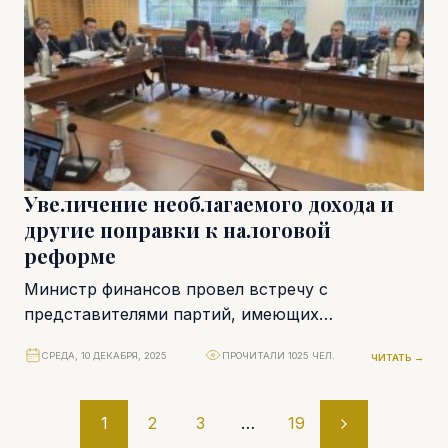
Увеличение необлагаемого дохода и
другие поправки к налоговой
реформе
Министр финансов провел встречу с
представителями партий, имеющих
большинство в парламенте, чтобы обсудить
СРЕДА, 10 ДЕКАБРЯ, 2025
ПРОЧИТАЛИ 1025 ЧЕЛ.
ЧИТАТЬ →
предлагаемые ими поправки к налоговой
реформе. Министерство...
1
2
3
…
19