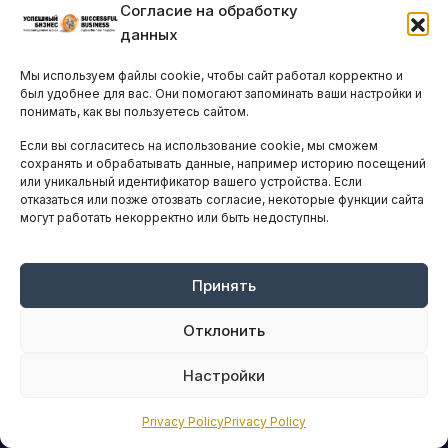
Согласие на обработку
данных
Мы используем файлы cookie, чтобы сайт работал корректно и
был удобнее для вас. Они помогают запоминать ваши настройки и
понимать, как вы пользуетесь сайтом.
Если вы согласитесь на использование cookie, мы сможем
сохранять и обрабатывать данные, например историю посещений
или уникальный идентификатор вашего устройства. Если
Ведущий ресурс деловой информации и нетворкинга для руководителей на Кипре
отказаться или позже отозвать согласие, некоторые функции сайта
с 2011 года.
могут работать некорректно или быть недоступны.
© Все права защищены.
Любое использование материалов допускается только с согласия
редакции
nk@vkcyprus.com
Принять
Редакция не несет ответственности за содержание предоставленных для
публикации материалов.
Отклонить
БИЗНЕС НА КИПРЕ
Настройки
Экономика и рынки
Privacy Policy
Privacy Policy
Финансы и инвестиции