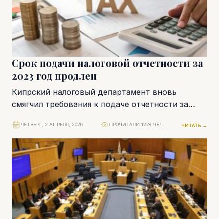
Срок подачи налоговой отчетности за
2023 год продлен
Кипрский налоговый департамент вновь
смягчил требования к подаче отчетности за
2023 налоговый год. Компаниям и ряду
ЧЕТВЕРГ, 2 АПРЕЛЯ, 2026
ПРОЧИТАЛИ 1278 ЧЕЛ.
ЧИТАТЬ →
физических лиц фактически предоставлен...