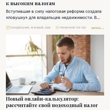
к высоким налогам
Вступившая в силу налоговая реформа создала
«ловушку» для владельцев недвижимости. В
рамках реформы электронные платежи за
ПОНЕДЕЛЬНИК, 19 ЯНВАРЯ, 2026
ПРОЧИТАЛИ 1715 ЧЕЛ.
ЧИТАТЬ →
аренду становятся обязательными. Получение...
Новый онлайн-калькулятор:
рассчитайте свой подоходный налог