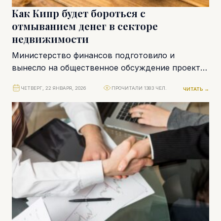
Как Кипр будет бороться с
отмыванием денег в секторе
недвижимости
Министерство финансов подготовило и
вынесло на общественное обсуждение проект
закона, направленный на решение проблемы
ЧЕТВЕРГ, 22 ЯНВАРЯ, 2026
ПРОЧИТАЛИ 1383 ЧЕЛ.
ЧИТАТЬ →
возросших рисков отмывания денег в секторе...