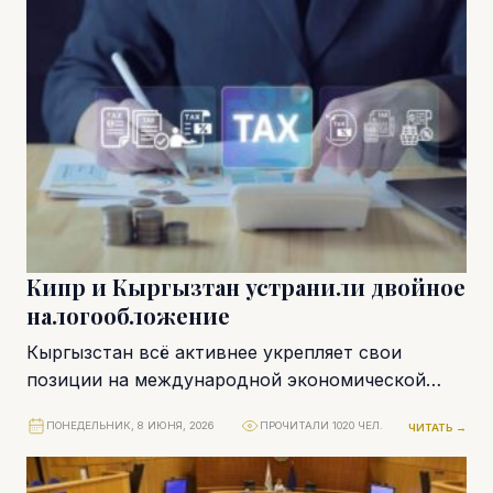
реализуются в...
Кипр и Кыргызтан устранили двойное
налогообложение
Кыргызстан всё активнее укрепляет свои
позиции на международной экономической
арене. В последние годы страна демонстрирует
ПОНЕДЕЛЬНИК, 8 ИЮНЯ, 2026
ПРОЧИТАЛИ 1020 ЧЕЛ.
ЧИТАТЬ →
один из самых высоких темпов...