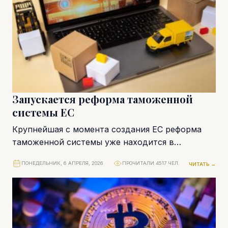
Запускается реформа таможенной
системы ЕС
Крупнейшая с момента создания ЕС реформа
таможенной системы уже находится в
разработке. Совет ЕС и Европарламент
ПОНЕДЕЛЬНИК, 6 АПРЕЛЯ, 2026
ПРОЧИТАЛИ 4517 ЧЕЛ.
ЧИТАТЬ →
достигли соглашения. В основе...