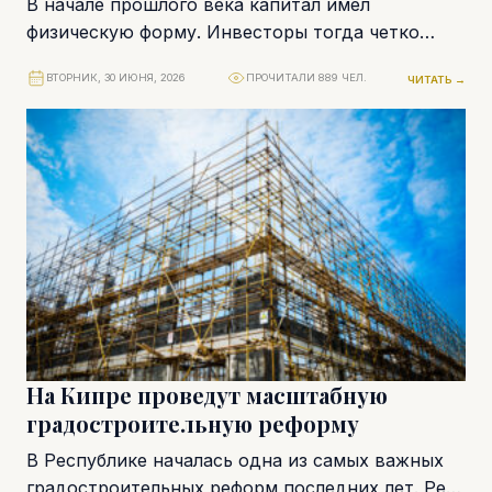
В начале прошлого века капитал имел
физическую форму. Инвесторы тогда четко
понимали состав своих приобретений. Сейчас
ВТОРНИК, 30 ИЮНЯ, 2026
ПРОЧИТАЛИ 889 ЧЕЛ.
ЧИТАТЬ →
девяносто процентов стоимости гигантов...
На Кипре проведут масштабную
градостроительную реформу
В Республике началась одна из самых важных
градостроительных реформ последних лет. Речь