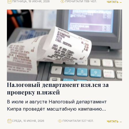
ПЯТНИЦА, 19 ИЮНЯ, 2026
ПРОЧИТАЛИ 1109 ЧЕЛ.
ЧИТАТЬ →
налога установлен на...
Налоговый департамент взялся за
проверку пляжей
В июле и августе Налоговый департамент
Кипра проведёт масштабную кампанию
проверок предприятий, работающих в
СРЕДА, 10 ИЮНЯ, 2026
ПРОЧИТАЛИ 527 ЧЕЛ.
ЧИТАТЬ →
прибрежных районах страны. Меры