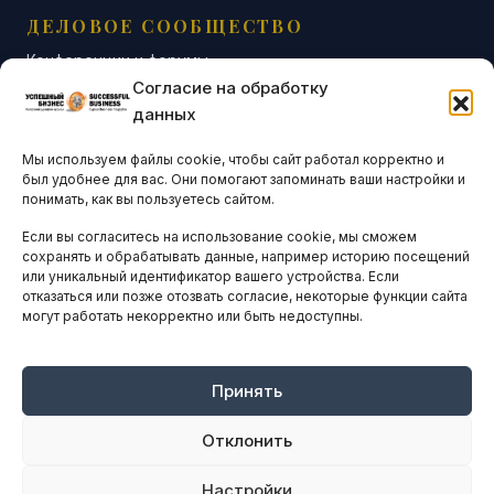
ДЕЛОВОЕ СООБЩЕСТВО
Конференции и форумы
Согласие на обработку
Бизнес-клубы и ассоциации
данных
Остальные новости
Мы используем файлы cookie, чтобы сайт работал корректно и
АНАЛИТИКА И СТАТИСТИКА
был удобнее для вас. Они помогают запоминать ваши настройки и
понимать, как вы пользуетесь сайтом.
Если вы согласитесь на использование cookie, мы сможем
ARTICLES IN ENGLISH
сохранять и обрабатывать данные, например историю посещений
или уникальный идентификатор вашего устройства. Если
отказаться или позже отозвать согласие, некоторые функции сайта
НАВИГАЦИЯ
могут работать некорректно или быть недоступны.
Архив материалов
Рекламные услуги
Принять
Оплата онлайн
Отклонить
ПРАВОВАЯ ИНФОРМАЦИЯ
Настройки