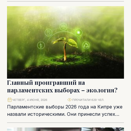
эксперимента в полноценный элемент
экономики страны. Последний отчет Комиссии
по надзору за...
Главный проигравший на
парламентских выборах – экология?
ЧЕТВЕРГ, 4 ИЮНЯ, 2026
ПРОЧИТАЛИ 629 ЧЕЛ.
Парламентские выборы 2026 года на Кипре уже
назвали историческими. Они принесли успех
новым политическим силам, укрепили позиции
правых партий и...