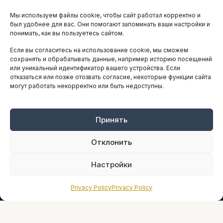
Остальные новости
Мы используем файлы cookie, чтобы сайт работал корректно и
АНАЛИТИКА И СТАТИСТИКА
был удобнее для вас. Они помогают запоминать ваши настройки и
понимать, как вы пользуетесь сайтом.
Если вы согласитесь на использование cookie, мы сможем
ARTICLES IN ENGLISH
сохранять и обрабатывать данные, например историю посещений
или уникальный идентификатор вашего устройства. Если
отказаться или позже отозвать согласие, некоторые функции сайта
могут работать некорректно или быть недоступны.
НАВИГАЦИЯ
Архив материалов
Рекламные услуги
Принять
Оплата онлайн
Отклонить
ПРАВОВАЯ ИНФОРМАЦИЯ
Настройки
Terms And Conditions
Privacy Policy
Privacy Policy
Privacy Policy
About
Sources We Use