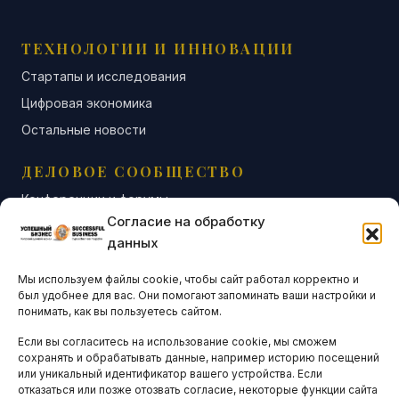
ТЕХНОЛОГИИ И ИННОВАЦИИ
Стартапы и исследования
Цифровая экономика
Остальные новости
ДЕЛОВОЕ СООБЩЕСТВО
Конференции и форумы
Согласие на обработку
Бизнес-клубы и ассоциации
данных
Остальные новости
Мы используем файлы cookie, чтобы сайт работал корректно и
АНАЛИТИКА И СТАТИСТИКА
был удобнее для вас. Они помогают запоминать ваши настройки и
понимать, как вы пользуетесь сайтом.
Если вы согласитесь на использование cookie, мы сможем
ARTICLES IN ENGLISH
сохранять и обрабатывать данные, например историю посещений
или уникальный идентификатор вашего устройства. Если
отказаться или позже отозвать согласие, некоторые функции сайта