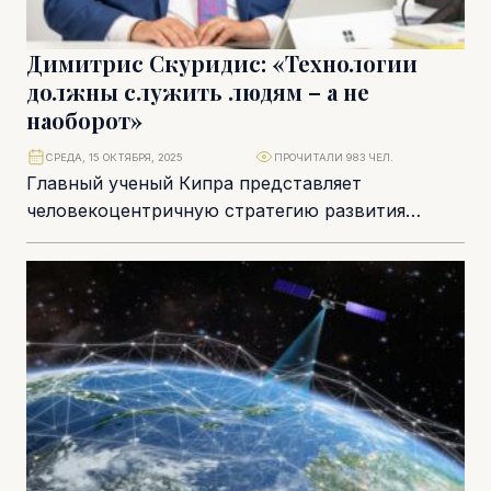
Димитрис Скуридис: «Технологии
должны служить людям – а не
наоборот»
СРЕДА, 15 ОКТЯБРЯ, 2025
ПРОЧИТАЛИ 983 ЧЕЛ.
Главный ученый Кипра представляет
человекоцентричную стратегию развития
науки, исследований и инноваций. Благодаря ей
к 2035 году страна значительно усилит свои...