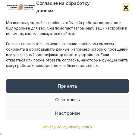
Согласие на обработку
данных
Мы используем файлы cookie, чтобы сайт работал корректно и
был удобнее для вас. Они помогают запоминать ваши настройки и
понимать, как вы пользуетесь сайтом.
Как компании готовятся к волне
Если вы согласитесь на использование cookie, мы сможем
регулирования в сфере ИИ
сохранять и обрабатывать данные, например историю посещений
или уникальный идентификатор вашего устройства. Если
СРЕДА, 4 МАРТА, 2026
ПРОЧИТАЛИ 653 ЧЕЛ.
отказаться или позже отозвать согласие, некоторые функции сайта
На протяжении последних лет компании
могут работать некорректно или быть недоступны.
активно интегрируют инструменты
искусственного интеллекта в бизнес-процессы,
Принять
стремясь повысить эффективность и
конкурентоспособность. Параллельно с этим...
Отклонить
Настройки
Privacy Policy
Privacy Policy