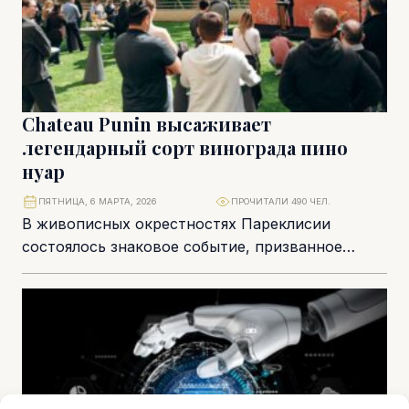
Chateau Punin высаживает
легендарный сорт винограда пино
нуар
ПЯТНИЦА, 6 МАРТА, 2026
ПРОЧИТАЛИ 490 ЧЕЛ.
В живописных окрестностях Пареклисии
состоялось знаковое событие, призванное
перевернуть представление о кипрском
виноделии. В новом Chateau Punin прошла
торжественная высадка...