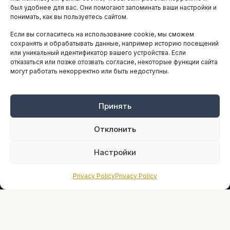
АНАЛИТИКА И СТАТИСТИКА
был удобнее для вас. Они помогают запоминать ваши настройки и
понимать, как вы пользуетесь сайтом.
Если вы согласитесь на использование cookie, мы сможем
ARTICLES IN ENGLISH
сохранять и обрабатывать данные, например историю посещений
или уникальный идентификатор вашего устройства. Если
отказаться или позже отозвать согласие, некоторые функции сайта
могут работать некорректно или быть недоступны.
НАВИГАЦИЯ
Архив материалов
Рекламные услуги
Принять
Оплата онлайн
Отклонить
ПРАВОВАЯ ИНФОРМАЦИЯ
Настройки
Terms And Conditions
Privacy Policy
Privacy Policy
Privacy Policy
About
Sources We Use