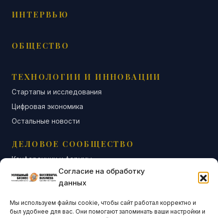
ИНТЕРВЬЮ
ОБЩЕСТВО
ТЕХНОЛОГИИ И ИННОВАЦИИ
Стартапы и исследования
Цифровая экономика
Остальные новости
ДЕЛОВОЕ СООБЩЕСТВО
Конференции и форумы
Согласие на обработку
Бизнес-клубы и ассоциации
данных
Остальные новости
Мы используем файлы cookie, чтобы сайт работал корректно и
АНАЛИТИКА И СТАТИСТИКА
был удобнее для вас. Они помогают запоминать ваши настройки и