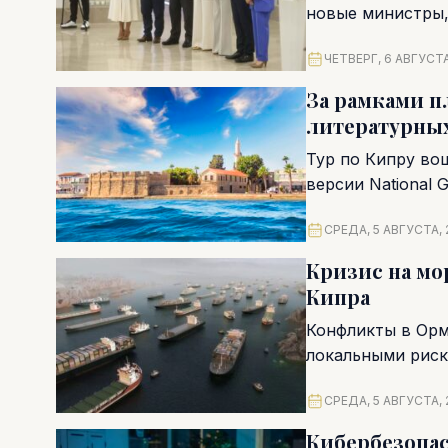
новые министры,
комиссары. Части
ЧЕТВЕРГ, 6 АВГУСТА
За рамками п
литературны
Тур по Кипру во
версии National G
СРЕДА, 5 АВГУСТА, 
Кризис на мо
Кипра
Конфликты в Орм
локальными риск
систему...
СРЕДА, 5 АВГУСТА, 
Кибербезопас