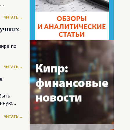
ЧИТАТЬ →
лучших
мира по
ЧИТАТЬ →
я
быть
диную
ЧИТАТЬ →