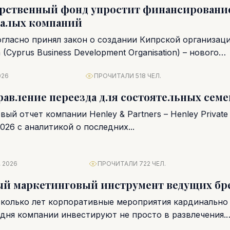
рственный фонд упростит финансировани
малых компаний
гласно принял закон о создании Кипрской организац
(Cyprus Business Development Organisation) – нового
 финансового института, который...
026
ПРОЧИТАЛИ 518 ЧЕЛ.
равление переезда для состоятельных семе
ый отчет компании Henley & Partners – Henley Private
2026 с аналитикой о последних...
 2026
ПРОЧИТАЛИ 722 ЧЕЛ.
ый маркетинговый инструмент ведущих бр
сколько лет корпоративные мероприятия кардинально
одня компании инвестируют не просто в развлечения.
епляют бренд, вовлекают аудиторию...