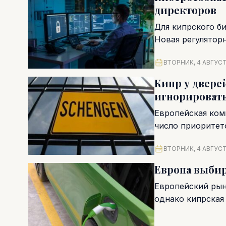
директоров
Для кипрского б
Новая регулятор
корпоративного у
ВТОРНИК, 4 АВГУСТ
Кипр у двере
игнорироват
Европейская ком
число приоритето
Проведенная в де
ВТОРНИК, 4 АВГУСТ
Европа выбир
Европейский рын
однако кипрская
Несмотря на рост