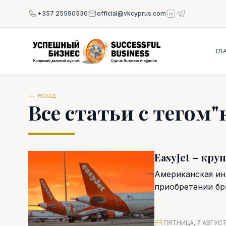
+357 25590530
official@vkcyprus.com
ГЛ
Назад
Все статьи с тегом
EasyJet – кр
Американская ин
приобретении бри
многомесячную бо
ПЯТНИЦА, 7 АВГУСТ