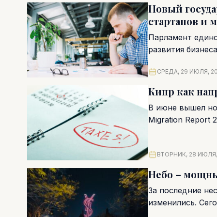
Новый госуда
стартапов и 
Парламент едино
развития бизнеса 
государственного
СРЕДА, 29 ИЮЛЯ, 2
Кипр как нап
В июне вышел нов
Migration Report 
ВТОРНИК, 28 ИЮЛЯ,
Небо – мощн
За последние не
изменились. Сег
Корпоративы укр