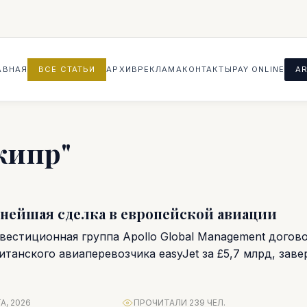
АВНАЯ
ВСЕ СТАТЬИ
АРХИВ
РЕКЛАМА
КОНТАКТЫ
PAY ONLINE
AR
"кипр"
упнейшая сделка в европейской авиации
вестиционная группа Apollo Global Management догов
танского авиаперевозчика easyJet за £5,7 млрд, зав
рьбу за один...
А, 2026
ПРОЧИТАЛИ 239 ЧЕЛ.