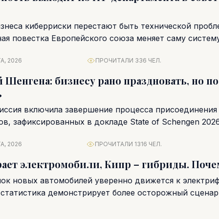
изнеса киберриски перестают быть технической пробл
ная повестка Европейского союза меняет саму систем
правления, а ответственность...
А, 2026
ПРОЧИТАЛИ 336 ЧЕЛ.
й Шенгена: бизнесу рано праздновать, но п
ь
иссия включила завершение процесса присоединения
в, зафиксированных в докладе State of Schengen 2026
кабре...
А, 2026
ПРОЧИТАЛИ 1316 ЧЕЛ.
ает электромобили, Кипр – гибриды. Поче
ок новых автомобилей уверенно движется к электри
 статистика демонстрирует более осторожный сценар
 продаж электромобилей,...