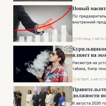
Новый масшта
По предваритель
внутренний проду
ПЯТНИЦА, 7 АВГУСТ
Курильщиков 
влияет на эк
Несмотря на уст
табака, Кипр пок
союза. Согласно..
ЧЕТВЕРГ, 6 АВГУСТА
Правительств
должности по
6 августа 2026 