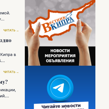
емой.
у
ЧИТАТЬ →
оздно
 Кипра в
.
ЧИТАТЬ →
му?
фикации,
ий.