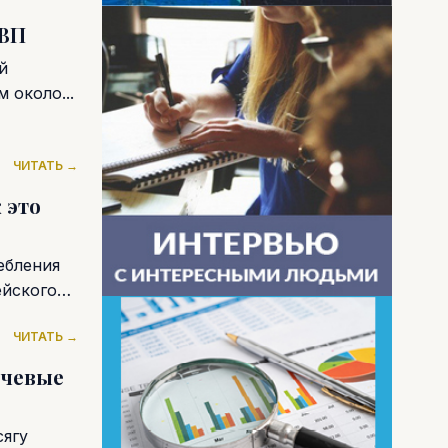
ВВП
й
 около...
ЧИТАТЬ →
 это
ебления
ейского
ЧИТАТЬ →
ючевые
сягу