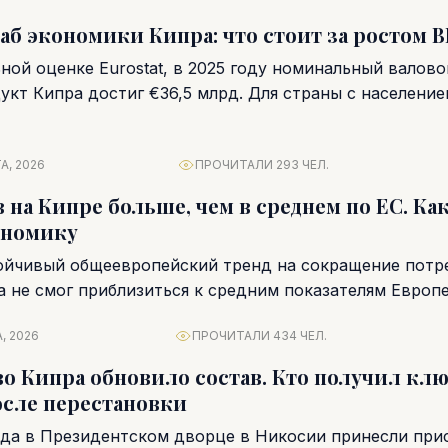
б экономики Кипра: что стоит за ростом 
ной оценке Eurostat, в 2025 году номинальный валово
кт Кипра достиг €36,5 млрд. Для страны с населением
А, 2026
ПРОЧИТАЛИ 293 ЧЕЛ.
на Кипре больше, чем в среднем по ЕС. Как
ономику
ойчивый общеевропейский тренд на сокращение потр
а не смог приблизиться к средним показателям Европ
.
, 2026
ПРОЧИТАЛИ 434 ЧЕЛ.
о Кипра обновило состав. Кто получил кл
сле перестановки
года в Президентском дворце в Никосии принесли при