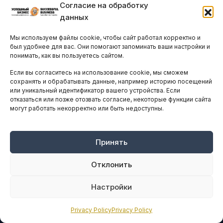
Согласие на обработку
Стартапы и исследования
данных
Цифровая экономика
Остальные новости
Мы используем файлы cookie, чтобы сайт работал корректно и
был удобнее для вас. Они помогают запоминать ваши настройки и
понимать, как вы пользуетесь сайтом.
ДЕЛОВОЕ СООБЩЕСТВО
Если вы согласитесь на использование cookie, мы сможем
Конференции и форумы
сохранять и обрабатывать данные, например историю посещений
или уникальный идентификатор вашего устройства. Если
Бизнес-клубы и ассоциации
отказаться или позже отозвать согласие, некоторые функции сайта
Остальные новости
могут работать некорректно или быть недоступны.
АНАЛИТИКА И СТАТИСТИКА
Принять
ARTICLES IN ENGLISH
Отклонить
Настройки
НАВИГАЦИЯ
Архив материалов
Privacy Policy
Privacy Policy