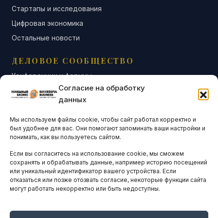
Стартапы и исследования
Цифровая экономика
Остальные новости
ДЕЛОВОЕ СООБЩЕСТВО
Конференции и форумы
Согласие на обработку
Бизнес-клубы и ассоциации
данных
Остальные новости
Мы используем файлы cookie, чтобы сайт работал корректно и
АНАЛИТИКА И СТАТИСТИКА
был удобнее для вас. Они помогают запоминать ваши настройки и
понимать, как вы пользуетесь сайтом.
Если вы согласитесь на использование cookie, мы сможем
ARTICLES IN ENGLISH
сохранять и обрабатывать данные, например историю посещений
или уникальный идентификатор вашего устройства. Если
отказаться или позже отозвать согласие, некоторые функции сайта
могут работать некорректно или быть недоступны.
НАВИГАЦИЯ
Архив материалов