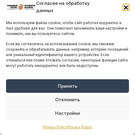
Согласие на обработку
данных
Мы используем файлы cookie, чтобы сайт работал корректно и
был удобнее для вас. Они помогают запоминать ваши настройки и
ИНТЕРВЬЮ
понимать, как вы пользуетесь сайтом.
Инна Торгомян: наши страны имеют
Если вы согласитесь на использование cookie, мы сможем
серьёзный потенциал для прогресса
сохранять и обрабатывать данные, например историю посещений
во многих областях
или уникальный идентификатор вашего устройства. Если
отказаться или позже отозвать согласие, некоторые функции сайта
Культурная и историческая близость,
могут работать некорректно или быть недоступны.
солидарные позиции в системе международных
отношений, активно…
Принять
ЧИТАТЬ →
Отклонить
Настройки
Privacy Policy
Privacy Policy