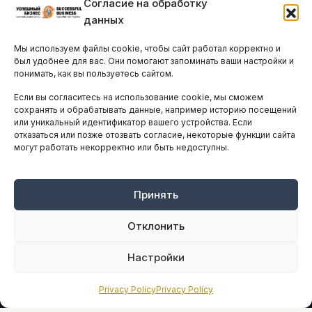
Согласие на обработку
Бизнес-клубы и ассоциации
данных
Остальные новости
Мы используем файлы cookie, чтобы сайт работал корректно и
АНАЛИТИКА И СТАТИСТИКА
был удобнее для вас. Они помогают запоминать ваши настройки и
понимать, как вы пользуетесь сайтом.
Если вы согласитесь на использование cookie, мы сможем
ARTICLES IN ENGLISH
сохранять и обрабатывать данные, например историю посещений
или уникальный идентификатор вашего устройства. Если
отказаться или позже отозвать согласие, некоторые функции сайта
НАВИГАЦИЯ
могут работать некорректно или быть недоступны.
Архив материалов
Рекламные услуги
Принять
Оплата онлайн
Отклонить
ПРАВОВАЯ ИНФОРМАЦИЯ
Настройки
Terms And Conditions
Privacy Policy
Privacy Policy
Privacy Policy
About