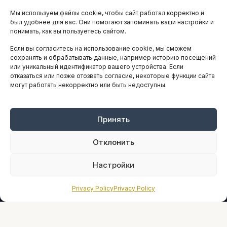
Мы используем файлы cookie, чтобы сайт работал корректно и
АНАЛИТИКА И СТАТИСТИКА
был удобнее для вас. Они помогают запоминать ваши настройки и
понимать, как вы пользуетесь сайтом.
Если вы согласитесь на использование cookie, мы сможем
ARTICLES IN ENGLISH
сохранять и обрабатывать данные, например историю посещений
или уникальный идентификатор вашего устройства. Если
отказаться или позже отозвать согласие, некоторые функции сайта
могут работать некорректно или быть недоступны.
НАВИГАЦИЯ
Архив материалов
Рекламные услуги
Принять
Оплата онлайн
Отклонить
ПРАВОВАЯ ИНФОРМАЦИЯ
Настройки
Terms And Conditions
Privacy Policy
Privacy Policy
Privacy Policy
About
Sources We Use