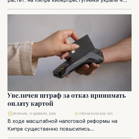
растет: на Кипре киберпреступники украли 4
миллиона евро за шесть месяцев. Практически
все случаи относятся к...
Увеличен штраф за отказ принимать
оплату картой
ВТОРНИК, 17 ФЕВРАЛЯ, 2026
ПРОЧИТАЛИ 928 ЧЕЛ.
В ходе масштабной налоговой реформы на
Кипре существенно повысились
административные штрафы. В их числе и штраф