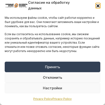
Согласие на обработку
данных
Мы используем файлы cookie, чтобы сайт работал корректно и
был удобнее для вас. Они помогают запоминать ваши настройки и
понимать, как вы пользуетесь сайтом.
Если вы согласитесь на использование cookie, мы сможем
сохранять и обрабатывать данные, например историю посещений
Войдет ли Кипр в «Совет мира»?
или уникальный идентификатор вашего устройства. Если
отказаться или позже отозвать согласие, некоторые функции сайта
ПОНЕДЕЛЬНИК, 26 ЯНВАРЯ, 2026
ПРОЧИТАЛИ 1092 ЧЕЛ.
могут работать некорректно или быть недоступны.
Правительство Кипра получило приглашение и
изначально собиралось участвовать в
Давосском форуме, но окончательного решения
Принять
так и не озвучило. Какие риски...
Отклонить
Настройки
Privacy Policy
Privacy Policy