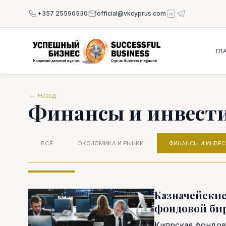
+357 25590530
official@vkcyprus.com
ГЛ
Назад
Финансы и инвест
ВСЁ
ЭКОНОМИКА И РЫНКИ
ФИНАНСЫ И ИНВЕ
Казначейские
фондовой би
Кипрская фондов