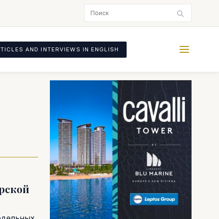
TICLES AND INTERVIEWS IN ENGLISH
прской
едельных