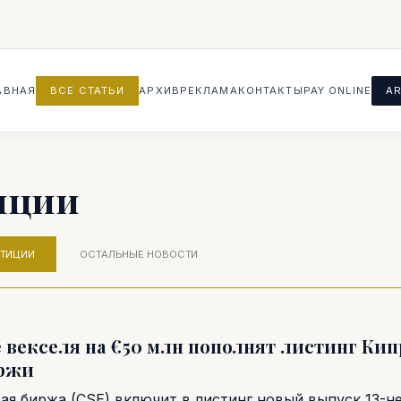
АВНАЯ
ВСЕ СТАТЬИ
АРХИВ
РЕКЛАМА
КОНТАКТЫ
PAY ONLINE
AR
иции
СТИЦИИ
ОСТАЛЬНЫЕ НОВОСТИ
 векселя на €50 млн пополнят листинг Ки
ржи
ая биржа (CSE) включит в листинг новый выпуск 13-н