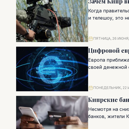
Зачем Кипр 
Когда правитель
и телешоу, это 
финансировать з
ПЯТНИЦА, 26 ИЮНЯ,
Цифровой евр
Европа приближа
своей денежной с
ПОНЕДЕЛЬНИК, 22 
Кипрские ба
Несмотря на сни
банков, жители 
доходностей...