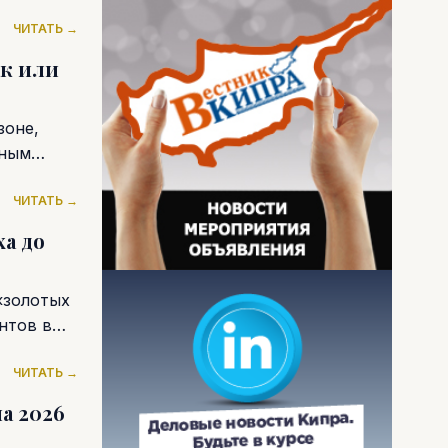
ЧИТАТЬ →
к или
зоне,
нным
ЧИТАТЬ →
а до
«золотых
нтов в
ЧИТАТЬ →
а 2026