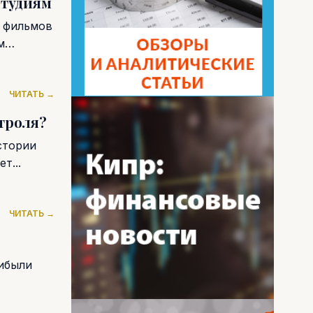
студиям
х фильмов
м
ЧИТАТЬ →
троля?
стории
т...
ЧИТАТЬ →
ибыли