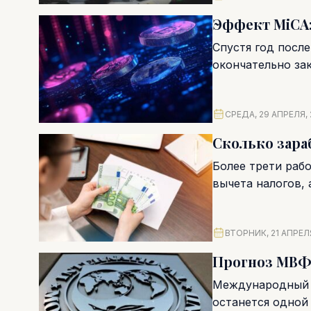
Эффект MiCA:
Спустя год посл
окончательно за
Для местного бизн
СРЕДА, 29 АПРЕЛЯ,
Сколько зара
Более трети раб
вычета налогов, а
ВТОРНИК, 21 АПРЕЛ
Прогноз МВФ:
Международный в
останется одной 