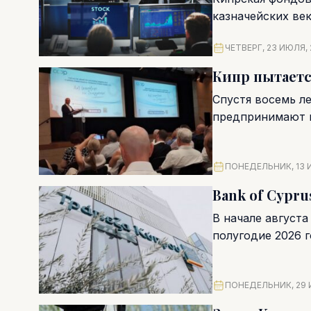
казначейских ве
размещения крат
ЧЕТВЕРГ, 23 ИЮЛЯ,
Кипр пытаетс
Спустя восемь ле
предпринимают н
стартовало публи
ПОНЕДЕЛЬНИК, 13 
Bank of Cypr
В начале августа
полугодие 2026 г
ПОНЕДЕЛЬНИК, 29 