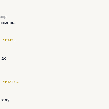
Кипр
номорья.
ЧИТАТЬ →
ц до
ЧИТАТЬ →
 году