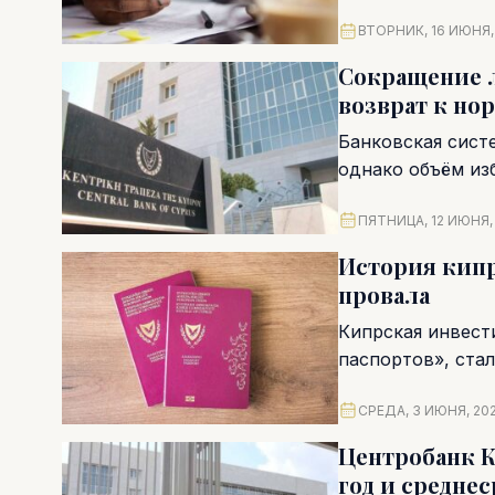
ВТОРНИК, 16 ИЮНЯ,
Сокращение л
возврат к но
Банковская сист
однако объём из
Центрального бан
ПЯТНИЦА, 12 ИЮНЯ,
История кипр
провала
Кипрская инвест
паспортов», ста
новейшей истории
СРЕДА, 3 ИЮНЯ, 20
Центробанк К
год и средне