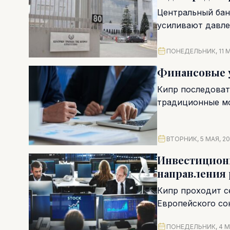
Центральный бан
усиливают давле
цены...
ПОНЕДЕЛЬНИК, 11 М
Финансовые у
Кипр последоват
традиционные мо
электронных тран
ВТОРНИК, 5 МАЯ, 2
Инвестиционн
направления 
Кипр проходит с
Европейского со
программы восст
ПОНЕДЕЛЬНИК, 4 М