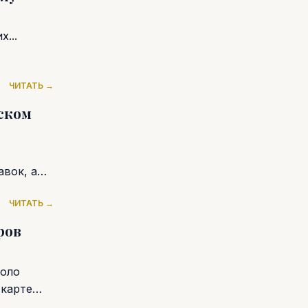
...
ЧИТАТЬ →
ском
вок, а
ЧИТАТЬ →
ров
коло
 карте