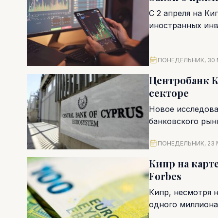
С 2 апреля на Ки
иностранных инв
ПОНЕДЕЛЬНИК, 30 
Центробанк К
секторе
Новое исследова
банковского рын
финтех-игроки с
ПОНЕДЕЛЬНИК, 23 
Кипр на карт
Forbes
Кипр, несмотря 
одного миллиона
мирового капитала