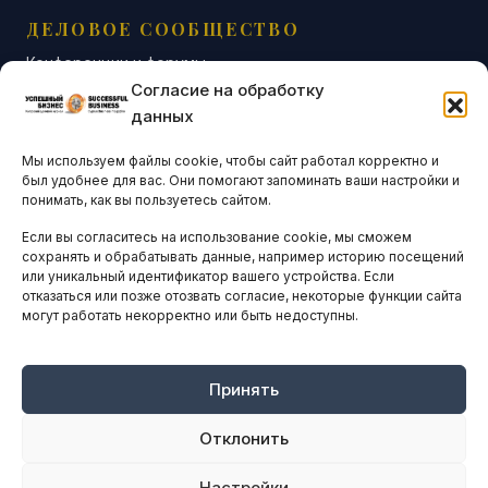
ДЕЛОВОЕ СООБЩЕСТВО
Конференции и форумы
Согласие на обработку
Бизнес-клубы и ассоциации
данных
Остальные новости
Мы используем файлы cookie, чтобы сайт работал корректно и
АНАЛИТИКА И СТАТИСТИКА
был удобнее для вас. Они помогают запоминать ваши настройки и
понимать, как вы пользуетесь сайтом.
Если вы согласитесь на использование cookie, мы сможем
ARTICLES IN ENGLISH
сохранять и обрабатывать данные, например историю посещений
или уникальный идентификатор вашего устройства. Если
отказаться или позже отозвать согласие, некоторые функции сайта
могут работать некорректно или быть недоступны.
НАВИГАЦИЯ
Архив материалов
Рекламные услуги
Принять
Оплата онлайн
Отклонить
ПРАВОВАЯ ИНФОРМАЦИЯ
Настройки