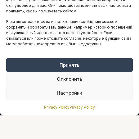
АНАЛИТИКА И СТАТИСТИКА
был удобнее для вас. Они помогают запоминать ваши настройки и
понимать, как вы пользуетесь сайтом.
Если вы согласитесь на использование cookie, мы сможем
ARTICLES IN ENGLISH
сохранять и обрабатывать данные, например историю посещений
или уникальный идентификатор вашего устройства. Если
отказаться или позже отозвать согласие, некоторые функции сайта
могут работать некорректно или быть недоступны.
НАВИГАЦИЯ
Архив материалов
Рекламные услуги
Принять
Оплата онлайн
Отклонить
ПРАВОВАЯ ИНФОРМАЦИЯ
Настройки
Terms And Conditions
Privacy Policy
Privacy Policy
Privacy Policy
About
Sources We Use