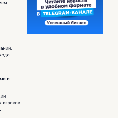
ием
аний.
хода
ми и
ции
х игроков
.