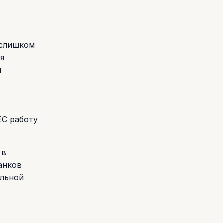
 слишком
я
и
ЕС работу
 в
анков
ельной