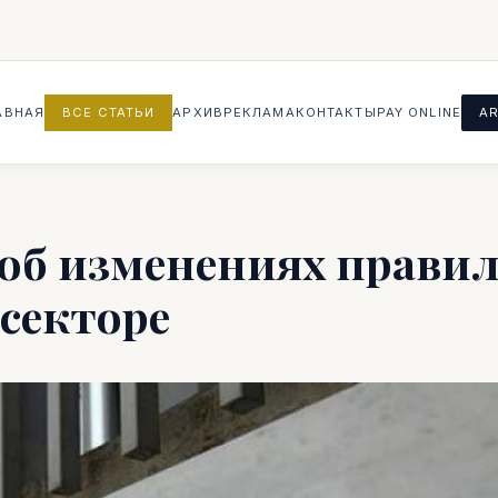
АВНАЯ
ВСЕ СТАТЬИ
АРХИВ
РЕКЛАМА
КОНТАКТЫ
PAY ONLINE
AR
об изменениях прави
 секторе