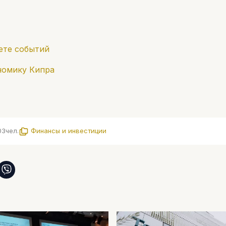
ете событий
номику Кипра
03
чел.
Финансы и инвестиции