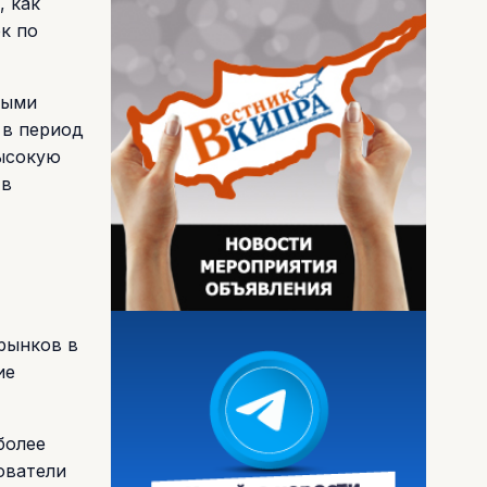
, как
к по
ными
 в период
высокую
 в
рынков в
ие
более
ователи