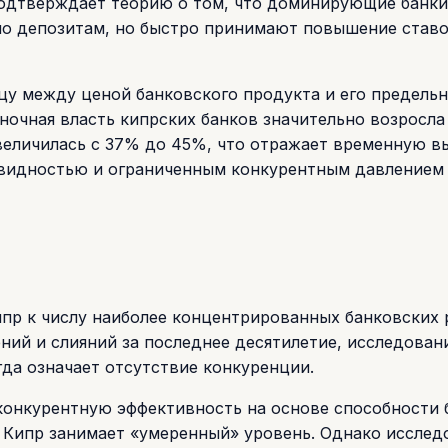
одтверждает теорию о том, что доминирующие банки
по депозитам, но быстро принимают повышение ставо
цу между ценой банковского продукта и его предель
ночная власть кипрских банков значительно возросла
увеличилась с 37% до 45%, что отражает временную 
квидностью и ограниченным конкурентным давлением
пр к числу наиболее концентрированных банковских 
ний и слияний за последнее десятилетие, исследован
гда означает отсутствие конкуренции.
конкурентную эффективность на основе способности 
 Кипр занимает «умеренный» уровень. Однако исслед