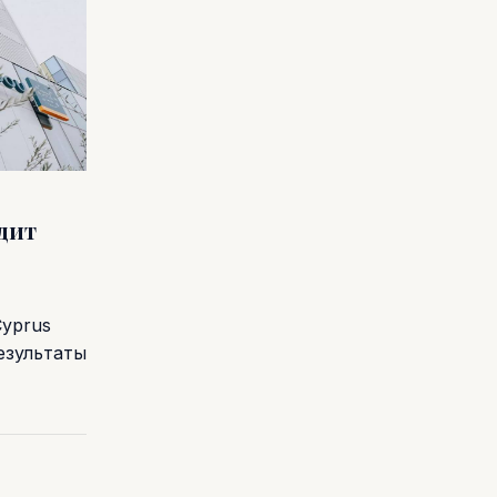
одит
Cyprus
езультаты