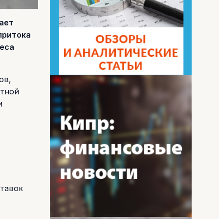
ает
притока
неса
ов,
нтной
и
ставок