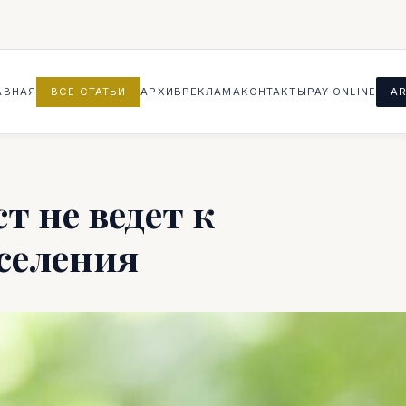
АВНАЯ
ВСЕ СТАТЬИ
АРХИВ
РЕКЛАМА
КОНТАКТЫ
PAY ONLINE
AR
 не ведет к
селения