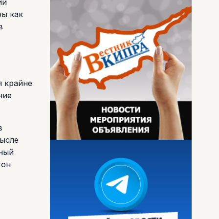
ии
ры как
в
я крайне
ние
в
мысле
ьный
 он