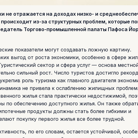
ки не отражается на доходах низко- и среднеобесп
 происходит из-за структурных проблем, которые по
седатель Торгово-промышленной палаты Пафоса Йо
ские показатели могут создавать ложную картину.
аких выгод от роста экономики, особенно в сфере жил
Туристический сектор и сфера услуг — основа местно
тельно сильный рост. Число туристов достигло рекор
 укрепив роль туризма как главного двигателя эконом
динамика не привела к ослаблению жилищных проблем
твенного жилья стала практически недостижимой, по
ы по обеспечению доступного жилья. Он также обрат
 ипотечные продукты должны стать более гибкими и
лают покупку первого жилья все более трудной.
тивность, по его словам, остается устойчивой, особе