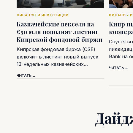
ФИНАНСЫ И ИНВЕСТИЦИИ
ФИНАНСЫ И
Казначейские векселя на
Кипр п
€50 млн пополнят листинг
коопер
Кипрской фондовой биржи
Спустя во
ликвидаци
Кипрская фондовая биржа (CSE)
Bank на 
включит в листинг новый выпуск
13-недельных казначейских…
ЧИТАТЬ →
ЧИТАТЬ →
Дайд