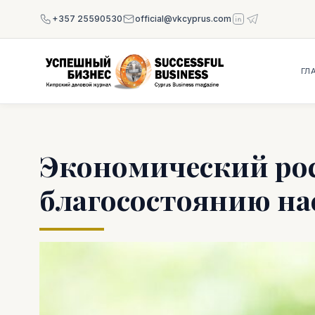
+357 25590530
official@vkcyprus.com
ГЛ
Экономический рост
благосостоянию на