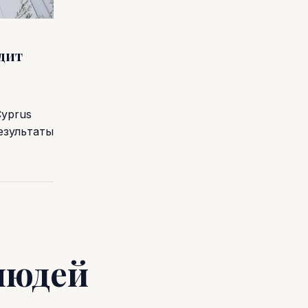
одит
Cyprus
езультаты
людей