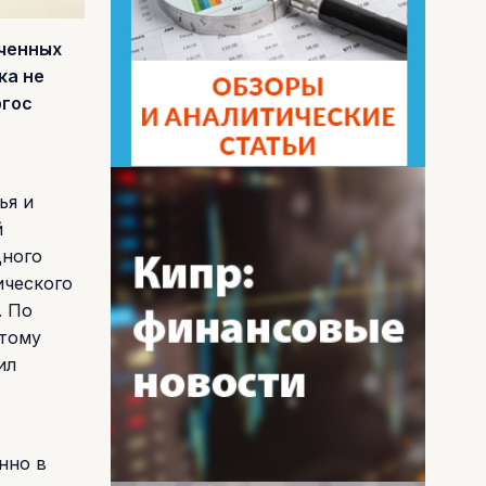
еченных
ка не
ргос
ья и
й
дного
ического
. По
этому
ил
нно в