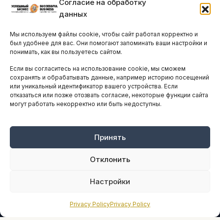
Согласие на обработку
Бизнес-клубы и ассоциации
данных
Остальные новости
Мы используем файлы cookie, чтобы сайт работал корректно и
АНАЛИТИКА И СТАТИСТИКА
был удобнее для вас. Они помогают запоминать ваши настройки и
понимать, как вы пользуетесь сайтом.
Если вы согласитесь на использование cookie, мы сможем
ARTICLES IN ENGLISH
сохранять и обрабатывать данные, например историю посещений
или уникальный идентификатор вашего устройства. Если
отказаться или позже отозвать согласие, некоторые функции сайта
могут работать некорректно или быть недоступны.
НАВИГАЦИЯ
Архив материалов
Рекламные услуги
Принять
Оплата онлайн
Отклонить
ПРАВОВАЯ ИНФОРМАЦИЯ
Настройки
Terms And Conditions
Privacy Policy
Privacy Policy
Privacy Policy
About