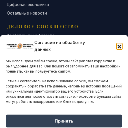
Цифровая экономика
Остальные новости
ДЕЛОВОЕ СООБЩЕСТВО
Конференции и форумы
Согласие на обработку
Бизнес-клубы и ассоциации
данных
Остальные новости
Мы используем файлы cookie, чтобы сайт работал корректно и
АНАЛИТИКА И СТАТИСТИКА
был удобнее для вас. Они помогают запоминать ваши настройки и
понимать, как вы пользуетесь сайтом.
Если вы согласитесь на использование cookie, мы сможем
ARTICLES IN ENGLISH
сохранять и обрабатывать данные, например историю посещений
или уникальный идентификатор вашего устройства. Если
отказаться или позже отозвать согласие, некоторые функции сайта
могут работать некорректно или быть недоступны.
НАВИГАЦИЯ
Архив материалов
Рекламные услуги
Принять