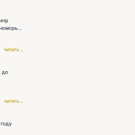
Кипр
номорья.
ЧИТАТЬ →
ц до
ЧИТАТЬ →
 году