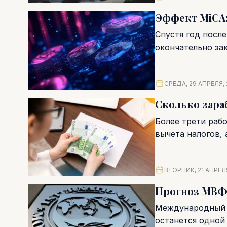
Эффект MiCA:
Спустя год посл
окончательно за
Для местного бизн
СРЕДА, 29 АПРЕЛЯ,
Сколько зара
Более трети раб
вычета налогов, а
ВТОРНИК, 21 АПРЕЛ
Прогноз МВФ:
Международный в
останется одной 