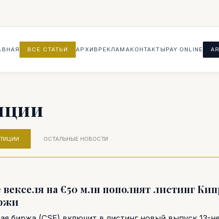
АВНАЯ
ВСЕ СТАТЬИ
АРХИВ
РЕКЛАМА
КОНТАКТЫ
PAY ONLINE
AR
иции
СТИЦИИ
ОСТАЛЬНЫЕ НОВОСТИ
 векселя на €50 млн пополнят листинг Ки
ржи
ая биржа (CSE) включит в листинг новый выпуск 13-н