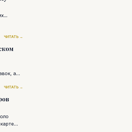
...
ЧИТАТЬ →
ском
вок, а
ЧИТАТЬ →
ров
коло
 карте