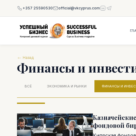
+357 25590530
official@vkcyprus.com
ГЛ
Назад
Финансы и инвест
ВСЁ
ЭКОНОМИКА И РЫНКИ
ФИНАНСЫ И ИНВЕ
Казначейские
фондовой би
Кипрская фондов