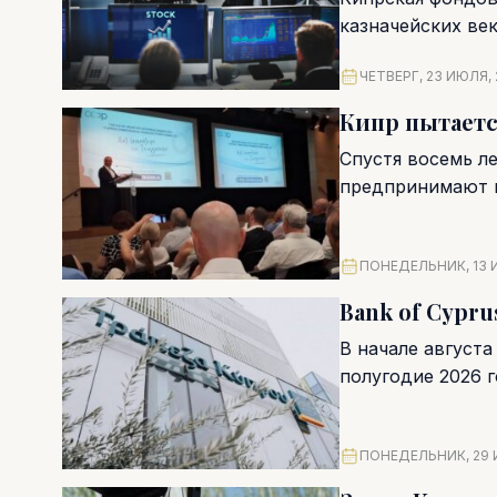
казначейских ве
размещения крат
ЧЕТВЕРГ, 23 ИЮЛЯ,
Кипр пытаетс
Спустя восемь ле
предпринимают н
стартовало публи
ПОНЕДЕЛЬНИК, 13 
Bank of Cypr
В начале августа
полугодие 2026 г
ПОНЕДЕЛЬНИК, 29 