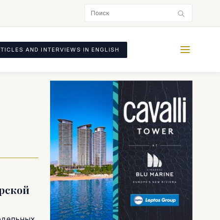
TICLES AND INTERVIEWS IN ENGLISH
прской
едельных