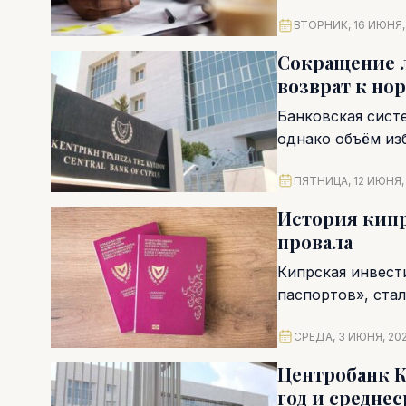
ВТОРНИК, 16 ИЮНЯ,
Сокращение л
возврат к но
Банковская сист
однако объём из
Центрального бан
ПЯТНИЦА, 12 ИЮНЯ,
История кипр
провала
Кипрская инвест
паспортов», ста
новейшей истории
СРЕДА, 3 ИЮНЯ, 20
Центробанк К
год и средне