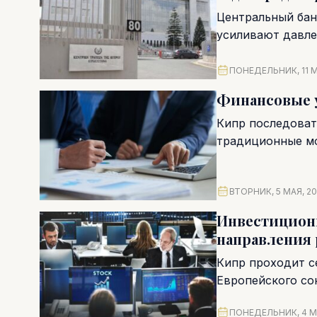
Центральный бан
усиливают давле
цены...
ПОНЕДЕЛЬНИК, 11 М
Финансовые у
Кипр последоват
традиционные мо
электронных тран
ВТОРНИК, 5 МАЯ, 2
Инвестиционн
направления 
Кипр проходит с
Европейского со
программы восст
ПОНЕДЕЛЬНИК, 4 М