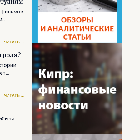
студиям
х фильмов
м
ЧИТАТЬ →
троля?
стории
т...
ЧИТАТЬ →
ибыли