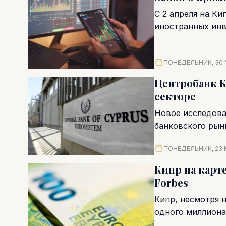
С 2 апреля на Ки
иностранных инв
ПОНЕДЕЛЬНИК, 30 
Центробанк К
секторе
Новое исследова
банковского рын
финтех-игроки с
ПОНЕДЕЛЬНИК, 23 
Кипр на карт
Forbes
Кипр, несмотря 
одного миллиона
мирового капитала