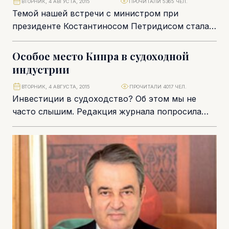
ВТОРНИК, 4 АВГУСТА, 2015
ПРОЧИТАЛИ 5365 ЧЕЛ.
Темой нашей встречи с министром при
президенте Костантиносом Петридисом стала
реформа госаппарата Республики Кипр. У
Петридиса интересная должность. В каких-то...
Особое место Кипра в судоходной
индустрии
ВТОРНИК, 4 АВГУСТА, 2015
ПРОЧИТАЛИ 4017 ЧЕЛ.
Инвестиции в судоходство? Об этом мы не
часто слышим. Редакция журнала попросила
специалистов компании PwC рассказать о том,
чем Кипр...