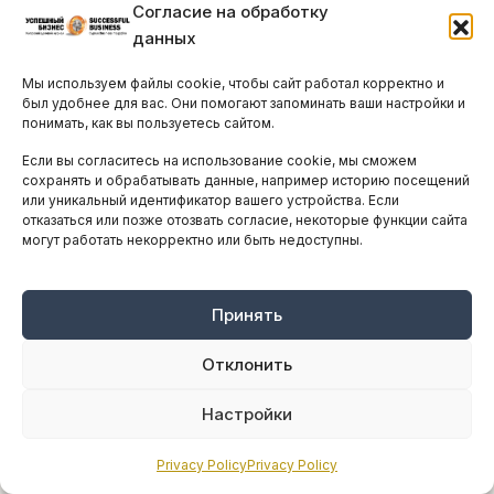
Согласие на обработку
данных
Мы используем файлы cookie, чтобы сайт работал корректно и
был удобнее для вас. Они помогают запоминать ваши настройки и
понимать, как вы пользуетесь сайтом.
Если вы согласитесь на использование cookie, мы сможем
сохранять и обрабатывать данные, например историю посещений
или уникальный идентификатор вашего устройства. Если
отказаться или позже отозвать согласие, некоторые функции сайта
могут работать некорректно или быть недоступны.
Обвинителям Aristo Developers не
Принять
удалось доказать вину компании
Отклонить
ПОНЕДЕЛЬНИК, 3 АВГУСТА, 2015
ПРОЧИТАЛИ 3421 ЧЕЛ.
Сотрудники Aristo Developers и другие
Настройки
подозреваемые в махинациях с землей в
Пафосе сегодня были оправданы судом.
Privacy Policy
Privacy Policy
Известный девелопер Теодорос Аристодему,...