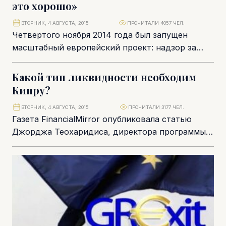
это хорошо»
ВТОРНИК, 4 АВГУСТА, 2015
ПРОЧИТАЛИ 4057 ЧЕЛ.
Четвертого ноября 2014 года был запущен
масштабный европейский проект: надзор за
крупнейшими банковскими учреждениями
стран еврозоны стал централизованным. 130
Какой тип ликвидности необходим
кредитных...
Кипру?
ВТОРНИК, 4 АВГУСТА, 2015
ПРОЧИТАЛИ 3177 ЧЕЛ.
Газета FinancialMirror опубликовала статью
Джорджа Теохаридиса, директора программы
магистратуры в области финансовых услуг в
Кипрском международном институте
менеджмента. Мы предлагаем вашему...