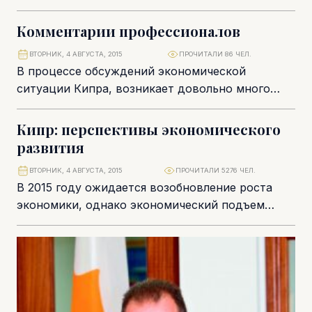
Успешное размещение облигаций на сумму 750
млн евро на...
Комментарии профессионалов
ВТОРНИК, 4 АВГУСТА, 2015
ПРОЧИТАЛИ 86 ЧЕЛ.
В процессе обсуждений экономической
ситуации Кипра, возникает довольно много
вопросов, ответы на которые могут дать,
только профессионалы, которые сталкиваются
Кипр: перспективы экономического
с...
развития
ВТОРНИК, 4 АВГУСТА, 2015
ПРОЧИТАЛИ 5276 ЧЕЛ.
В 2015 году ожидается возобновление роста
экономики, однако экономический подъем
остается слабым, говорится в отчете EYCyprus.
На фоне снижения темпов...