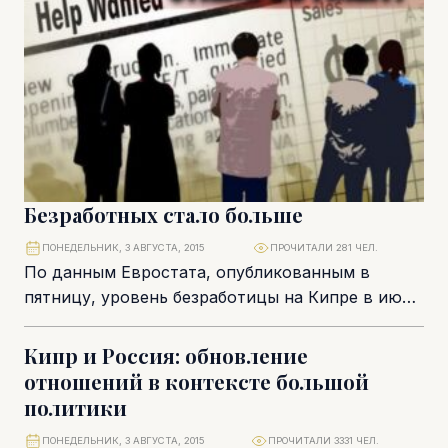
Безработных стало больше
ПОНЕДЕЛЬНИК, 3 АВГУСТА, 2015
ПРОЧИТАЛИ 281 ЧЕЛ.
По данным Евростата, опубликованным в
пятницу, уровень безработицы на Кипре в июне
2015 немного увеличился, отражая опасения,
что рынку труда...
Кипр и Россия: обновление
отношений в контексте большой
политики
ПОНЕДЕЛЬНИК, 3 АВГУСТА, 2015
ПРОЧИТАЛИ 3331 ЧЕЛ.