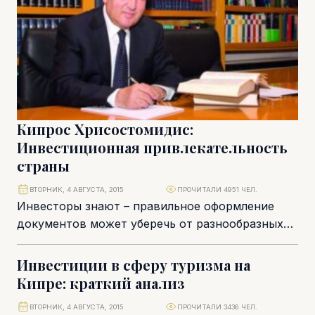
Кипрос Хрисостомидис:
Инвестиционная привлекательность
страны
ВТОРНИК, 4 АВГУСТА, 2015
ПРОЧИТАЛИ 4951 ЧЕЛ.
Инвесторы знают – правильное оформление
документов может уберечь от разнообразных
проблем и помочь избежать недопонимания с
партнёрами по бизнесу. Мы...
Инвестиции в сферу туризма на
Кипре: краткий анализ
ВТОРНИК, 4 АВГУСТА, 2015
ПРОЧИТАЛИ 3436 ЧЕЛ.