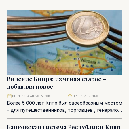
правительством 13-недельных казначейских
векселей на аукционе на сумму 100 млн в
понедельник,...
Видение Кипра: изменяя старое –
добавляя новое
ВТОРНИК, 4 АВГУСТА, 2015
ПРОЧИТАЛИ 2870 ЧЕЛ.
Более 5 000 лет Кипр был своеобразным мостом
– для путешественников, торговцев , генералов
и их армий во время военных...
Банковская система Республики Кипр