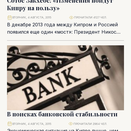
Сотос Закхеос: «Изменения пойдут
Кипру на пользу»
ВТОРНИК, 4 АВГУСТА, 2015
ПРОЧИТАЛИ 4127 ЧЕЛ.
В декабре 2013 года между Кипром и Россией
появился еще один «мост»: Президент Никос
Анастасиадис назначил своим специальным
представителем по...
В поисках банковской стабильности
ВТОРНИК, 4 АВГУСТА, 2015
ПРОЧИТАЛИ 2964 ЧЕЛ.
Экономическая ситуация на Кипре лучше, чем