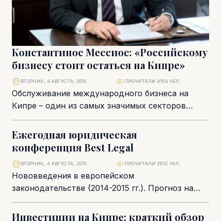
Константинос Мессиос: «Российскому
бизнесу стоит остаться на Кипре»
ВТОРНИК, 4 АВГУСТА, 2015
ПРОЧИТАЛИ 4154 ЧЕЛ.
Обслуживание международного бизнеса на
Кипре – один из самых значимых секторов
местной экономики. Константинос Мессиос
занимается юриспруденцией уже более 20-ти...
Ежегодная юридическая
конференция Best Legal
ВТОРНИК, 4 АВГУСТА, 2015
ПРОЧИТАЛИ 2912 ЧЕЛ.
Нововведения в европейском
законодательстве (2014-2015 гг.). Прогноз на
2016 год. Арбитраж: современные механизмы
разрешения коммерческих споров.
Инвестиции на Кипре: краткий обзор