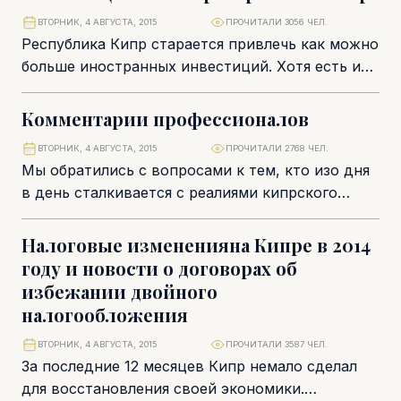
Международное трастовое законодательство
ВТОРНИК, 4 АВГУСТА, 2015
ПРОЧИТАЛИ 3056 ЧЕЛ.
и...
Республика Кипр старается привлечь как можно
больше иностранных инвестиций. Хотя есть и
внутренние ресурсы: например, строительство
LimassolMarina – крупнейшего проекта...
Комментарии профессионалов
ВТОРНИК, 4 АВГУСТА, 2015
ПРОЧИТАЛИ 2768 ЧЕЛ.
Мы обратились с вопросами к тем, кто изо дня
в день сталкивается с реалиями кипрского
бизнеса. Интересно, что думают о...
Налоговые измененияна Кипре в 2014
году и новости о договорах об
избежании двойного
налогообложения
ВТОРНИК, 4 АВГУСТА, 2015
ПРОЧИТАЛИ 3587 ЧЕЛ.
За последние 12 месяцев Кипр немало сделал
для восстановления своей экономики.