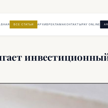
АВНАЯ
ВСЕ СТАТЬИ
АРХИВ
РЕКЛАМА
КОНТАКТЫ
PAY ONLINE
AR
игает инвестиционны