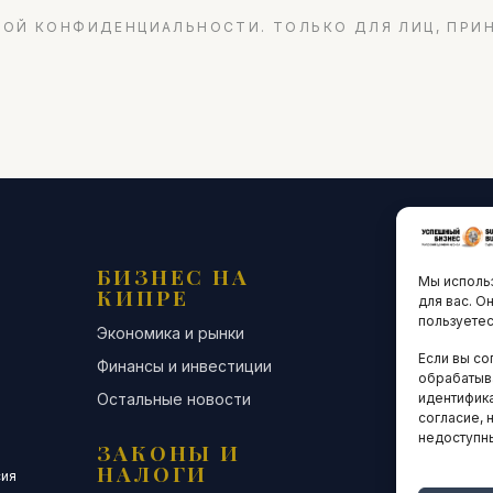
ОЙ КОНФИДЕНЦИАЛЬНОСТИ. ТОЛЬКО ДЛЯ ЛИЦ, ПРИ
БИЗНЕС НА
ТЕХНО
Мы использ
КИПРЕ
ИННО
для вас. О
пользуетес
Экономика и рынки
Стартапы и
Если вы со
Финансы и инвестиции
Цифровая э
обрабатыв
идентифика
Остальные новости
Остальные 
согласие, 
недоступн
ЗАКОНЫ И
ДЕЛОВ
НАЛОГИ
СООБЩ
сия