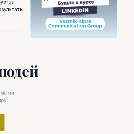
Cyprus
езультаты
людей
самыми
ру.