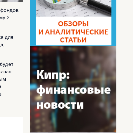
 фондов
му 2
я для
нд
 будет
азал:
ным
а
е