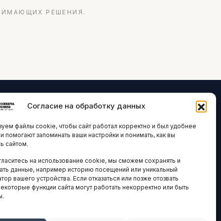
НИМАЮЩИХ РЕШЕНИЯ.
Согласие на обработку данных
ЛОГИИ И
ARTICLES IN
уем файлы cookie, чтобы сайт работал корректно и был удобнее
ВАЦИИ
ENGLISH
ни помогают запоминать ваши настройки и понимать, как вы
ь сайтом.
 исследования
гласитесь на использование cookie, мы сможем сохранять и
кономика
НАВИГАЦИЯ
ать данные, например историю посещений или уникальный
тор вашего устройства. Если отказаться или позже отозвать
новости
Архив материалов
некоторые функции сайта могут работать некорректно или быть
ы.
Рекламные услуги
ОЕ
ЕСТВО
Оплата онлайн