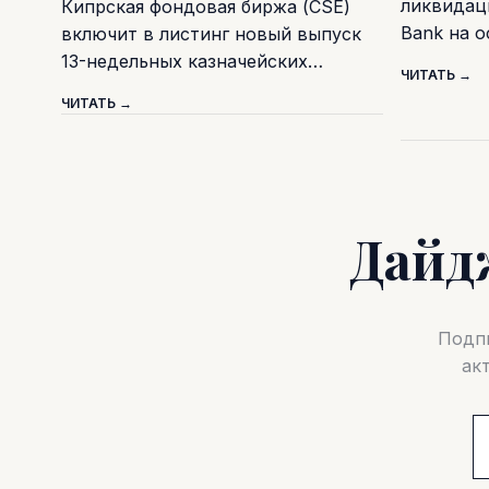
ликвидаци
Кипрская фондовая биржа (CSE)
Bank на 
включит в листинг новый выпуск
13-недельных казначейских…
ЧИТАТЬ →
ЧИТАТЬ →
Дайд
Подпи
ак