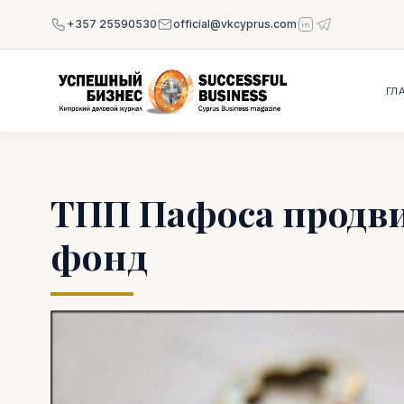
+357 25590530
official@vkcyprus.com
ГЛ
ТПП Пафоса продв
фонд