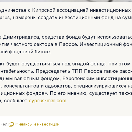
удничестве с Кипрской ассоциацией инвестиционных
yprus, намерены создать инвестиционный фонд на сум
 Димитриадиса, средства фонда будут использоватьс
ития частного сектора в Пафосе. Инвестиционный фо
ной фондовой бирже.
т будет осуществляться под эгидой фонда, при этом
ентабельность. Председатель ТПП Пафоса также расск
одным валютным фондом, Европейским инвестицион
, консультантов и адвокатов, специализирующихся н
тиционных фондов». По его мнению, существует такж
а, сообщает
cyprus-mail.com
.
9
чел.
Финансы и инвестиции