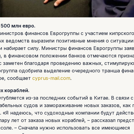
500 млн евро.
министров финансов Еврогруппы с участием кипрского
ых ведомств выразили позитивные мнения о ситуации
и набирает силу. Министры финансов Еврогруппы заяв
, в финансовом положении банков отмечаются призн
сс заметен благодаря проведению важных, стимулиру
рогруппа одобрила выделение очередного транша фин
ре, сообщает
cyprus-mail.com
.
х кораблей.
губляется из-за последних событий в Китае. В связи с
абельных судов и замораживание новых заказов, как 
 «Я надеюсь, что судоходные компании будут действ
ру лет от заказа новых кораблей, – рассказал предс
соле. – Сначала нужно использовать все имеющиеся