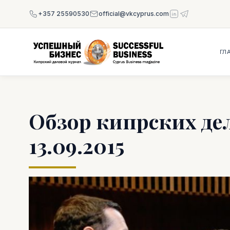
+357 25590530
official@vkcyprus.com
ГЛ
Обзор кипрских де
13.09.2015