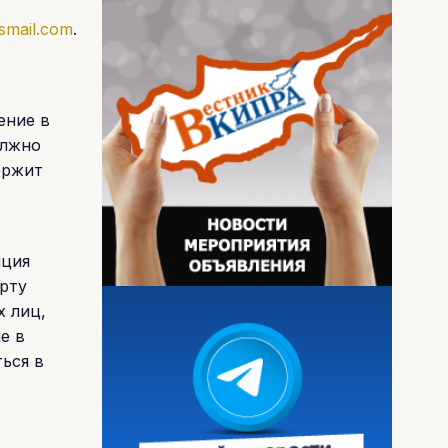
smail.com
.
ение в
олжно
ержит
нция
орту
 лиц,
е в
ься в