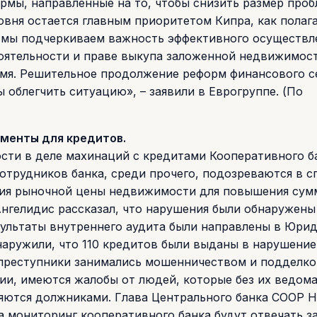
рмы, направленные на то, чтобы снизить размер про
овня остается главным приоритетом Кипра, как полаг
м мы подчеркиваем важность эффективного осуществл
тоятельности и праве выкупа заложенной недвижимос
емя. Решительное продолжение реформ финансового се
 облегчить ситуацию», – заявили в Еврогруппе. (По
менты для кредитов.
ти в деле махинаций с кредитами Кооперативного б
трудников банка, среди прочего, подозреваются в с
ния рыночной цены недвижимости для повышения су
нгелидис рассказал, что нарушения были обнаружены
результаты внутреннего аудита были направлены в Юри
наружили, что 110 кредитов были выданы в нарушение
о преступники занимались мошенничеством и подделко
ии, имеются жалобы от людей, которые без их ведом
ляются должниками. Глава Центрального банка COOP 
а мониторинг кооперативного банка будут отвечать за