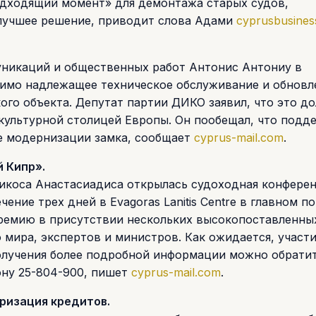
одходящий момент» для демонтажа старых судов,
 лучшее решение, приводит слова Адами
cyprusbusines
никаций и общественных работ Антонис Антониу в
димо надлежащее техническое обслуживание и обновл
ого объекта. Депутат партии ДИКО заявил, что это д
т культурной столицей Европы. Он пообещал, что подд
е модернизации замка, сообщает
cyprus-mail.com
.
 Кипр».
Никоса Анастасиадиса открылась судоходная конфере
ение трех дней в Evagoras Lanitis Centre в главном п
ремию в присутствии нескольких высокопоставленных
 мира, экспертов и министров. Как ожидается, участи
олучения более подробной информации можно обратит
ону 25-804-900, пишет
cyprus-mail.com
.
уризация кредитов.