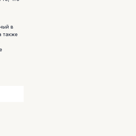
ный в
а также
с
е