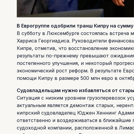
В Еврогруппе одобрили транш Кипру на сумму 
В субботу в Люксембурге состоялась встреча 
Харриса Георгиадиса. Руководители финансов
Кипре, отметив, что восстановление экономик
результаты по-прежнему превышают ожидания
постепенного улучшения, и некоторый прогре
экономический рост реформ. В результате Ев
помощи Кипру в размере 500 млн евро в октяб
Судовладельцам нужно избавляться от стары
Ситуация c низким уровнем грузоперевозок усу
актуальным является демонтаж старых, нерент
кипрский судовладелец Юджен Хеннинг Адами.
ответственно и воздерживаться в ближайшие па
судоходной компании, расположенной в Лимас