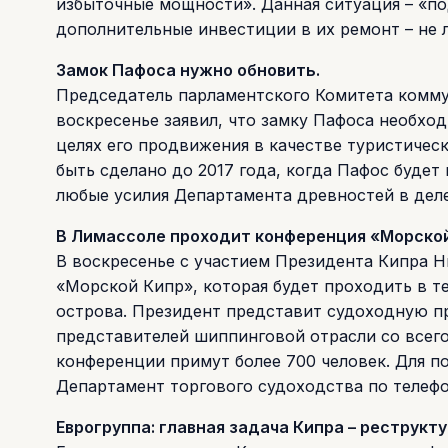
избыточные мощности». Данная ситуация – «п
дополнительные инвестиции в их ремонт – не
Замок Пафоса нужно обновить.
Председатель парламентского Комитета комму
воскресенье заявил, что замку Пафоса необхо
целях его продвижения в качестве туристическ
быть сделано до 2017 года, когда Пафос буде
любые усилия Департамента древностей в дел
В Лимассоле проходит конференция «Морской
В воскресенье с участием Президента Кипра 
«Морской Кипр», которая будет проходить в теч
острова. Президент представит судоходную п
представителей шиппинговой отрасли со всего
конференции примут более 700 человек. Для п
Департамент торгового судоходства по телеф
Еврогруппа: главная задача Кипра – реструкт