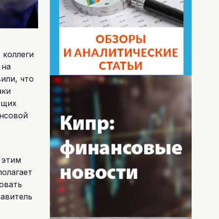
 коллеги
 на
или, что
аки
ющих
ансовой
 этим
полагает
овать
тавитель