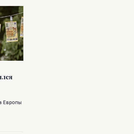
ился
а Европы