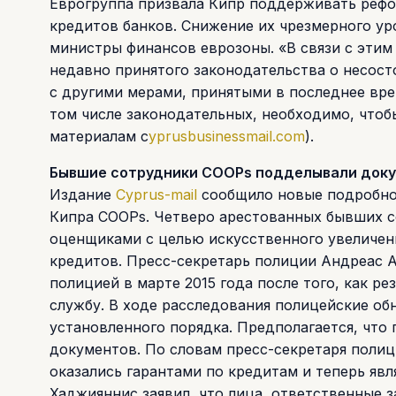
Еврогруппа призвала Кипр поддерживать рефо
кредитов банков. Снижение их чрезмерного ур
министры финансов еврозоны. «В связи с эти
недавно принятого законодательства о несос
с другими мерами, принятыми в последнее вр
том числе законодательных, необходимо, чтобы
материалам c
yprusbusinessmail.com
).
Бывшие сотрудники COOPs подделывали доку
Издание
Сyprus-mail
сообщило новые подробнос
Кипра COOPs. Четверо арестованных бывших со
оценщиками с целью искусственного увеличе
кредитов. Пресс-секретарь полиции Андреас А
полицией в марте 2015 года после того, как 
службу. В ходе расследования полицейские об
установленного порядка. Предполагается, чт
документов. По словам пресс-секретаря полиц
оказались гарантами по кредитам и теперь яв
Хаджияннис заявил, что лица, ответственные з