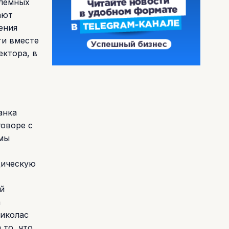
блемных
ают
ения
ти вместе
ктора, в
анка
говоре с
ммы
дическую
й
а
Николас
 то, что