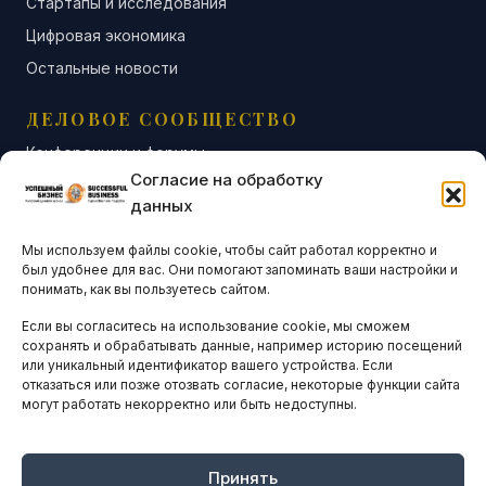
Стартапы и исследования
Цифровая экономика
Остальные новости
ДЕЛОВОЕ СООБЩЕСТВО
Конференции и форумы
Согласие на обработку
Бизнес-клубы и ассоциации
данных
Остальные новости
Мы используем файлы cookie, чтобы сайт работал корректно и
АНАЛИТИКА И СТАТИСТИКА
был удобнее для вас. Они помогают запоминать ваши настройки и
понимать, как вы пользуетесь сайтом.
Если вы согласитесь на использование cookie, мы сможем
ARTICLES IN ENGLISH
сохранять и обрабатывать данные, например историю посещений
или уникальный идентификатор вашего устройства. Если
отказаться или позже отозвать согласие, некоторые функции сайта
могут работать некорректно или быть недоступны.
НАВИГАЦИЯ
Архив материалов
Рекламные услуги
Принять