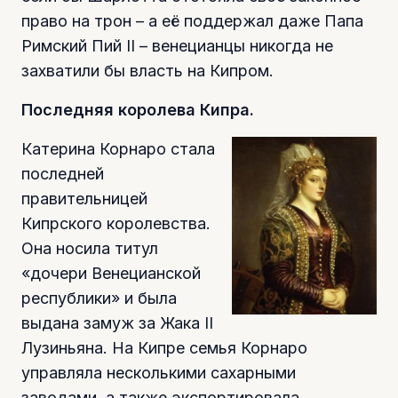
право на трон – а её поддержал даже Папа
Римский Пий II – венецианцы никогда не
захватили бы власть на Кипром.
Последняя королева Кипра.
К
атерина Корнаро стала
последней
правительницей
Кипрского королевства.
Она носила титул
«дочери Венецианской
республики» и была
выдана замуж за Жака II
Лузиньяна. На Кипре семья Корнаро
управляла несколькими сахарными
заводами, а также экспортировала