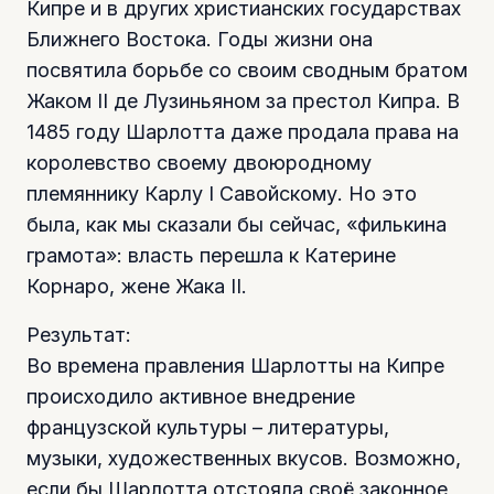
Кипре и в других христианских государствах
Ближнего Востока. Годы жизни она
посвятила борьбе со своим сводным братом
Жаком II де Лузиньяном за престол Кипра. В
1485 году Шарлотта даже продала права на
королевство своему двоюродному
племяннику Карлу I Савойскому. Но это
была, как мы сказали бы сейчас, «филькина
грамота»: власть перешла к Катерине
Корнаро, жене Жака II.
Результат:
Во времена правления Шарлотты на Кипре
происходило активное внедрение
французской культуры – литературы,
музыки, художественных вкусов. Возможно,
если бы Шарлотта отстояла своё законное