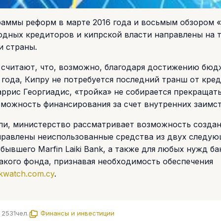
аммы реформ в марте 2016 года и восьмым обзором «
одных кредиторов и кипрской власти направлены на т
и страны.
считают, что, возможно, благодаря достижению бюд
 года, Кипру не потребуется последний транш от кре
аррис Георгиадис, «тройка» не собирается прекращат
озможность финансирования за счет внутренних заимс
ли, министерство рассматривает возможность созда
аправлены неиспользованные средства из двух следу
бывшего Marfin Laiki Bank, а также для любых нужд б
акого фонда, признавая необходимость обеспечения
kwatch.com.cy
.
2531
чел.
Финансы и инвестиции