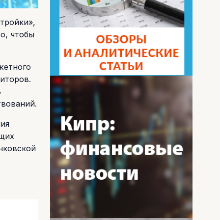
тройки»,
о, чтобы
жетного
диторов.
ь
твований.
ния
ющих
анковской