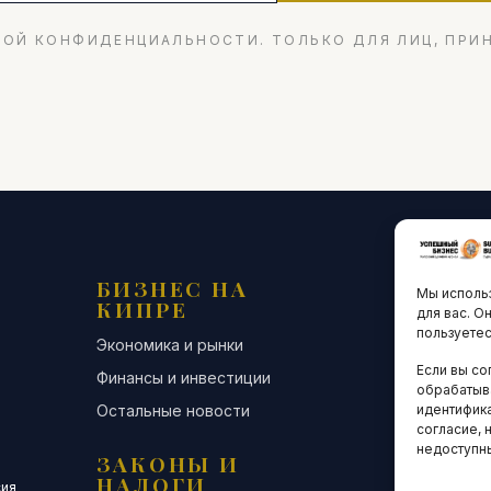
ОЙ КОНФИДЕНЦИАЛЬНОСТИ. ТОЛЬКО ДЛЯ ЛИЦ, ПРИ
БИЗНЕС НА
ТЕХНО
Мы использ
КИПРЕ
ИННО
для вас. О
пользуетес
Экономика и рынки
Стартапы и
Если вы со
Финансы и инвестиции
Цифровая э
обрабатыв
Остальные новости
Остальные 
идентифика
согласие, 
недоступн
ЗАКОНЫ И
ДЕЛОВ
НАЛОГИ
СООБЩ
сия