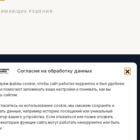
НИМАЮЩИХ РЕШЕНИЯ.
Согласие на обработку данных
ЛОГИИ И
ARTICLES IN
уем файлы cookie, чтобы сайт работал корректно и был удобнее
ВАЦИИ
ENGLISH
ни помогают запоминать ваши настройки и понимать, как вы
ь сайтом.
 исследования
гласитесь на использование cookie, мы сможем сохранять и
кономика
НАВИГАЦИЯ
ать данные, например историю посещений или уникальный
новости
тор вашего устройства. Если отказаться или позже отозвать
Архив материалов
некоторые функции сайта могут работать некорректно или быть
ы.
Рекламные услуги
ОЕ
ЕСТВО
Оплата онлайн