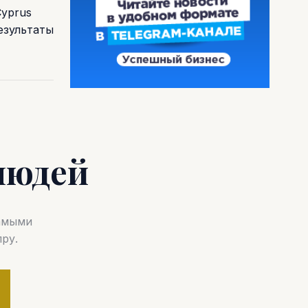
Cyprus
езультаты
людей
самыми
ру.