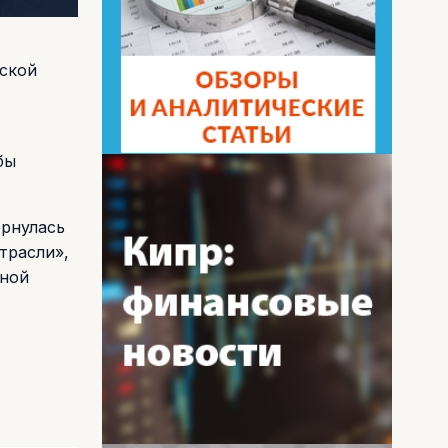
ской
бы
ернулась
трасли»,
чной