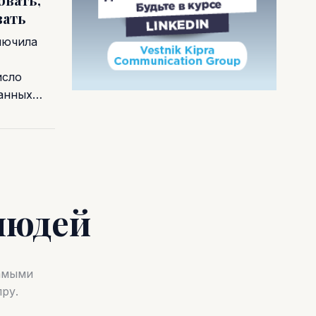
вать
лючила
исло
ванных…
людей
самыми
ру.