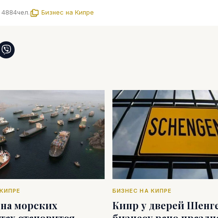
4884
чел.
Бизнес на Кипре
 КИПРЕ
БИЗНЕС НА КИПРЕ
 на морских
Кипр у дверей Шенге
тах становится
бизнесу рано праздн