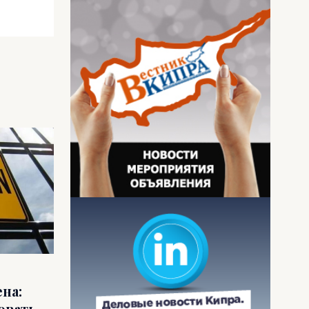
на:
овать,