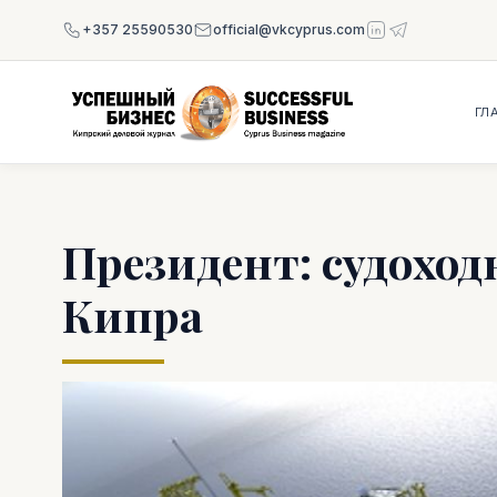
+357 25590530
official@vkcyprus.com
ГЛ
Президент: судоход
Кипра