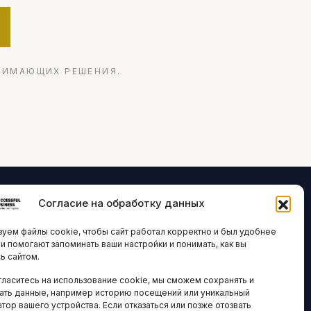
НИМАЮЩИХ РЕШЕНИЯ.
Согласие на обработку данных
ЛОГИИ И
ARTICLES IN
уем файлы cookie, чтобы сайт работал корректно и был удобнее
ВАЦИИ
ENGLISH
ни помогают запоминать ваши настройки и понимать, как вы
ь сайтом.
 исследования
гласитесь на использование cookie, мы сможем сохранять и
кономика
НАВИГАЦИЯ
ать данные, например историю посещений или уникальный
новости
тор вашего устройства. Если отказаться или позже отозвать
Архив материалов