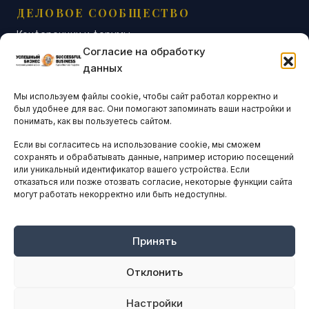
ДЕЛОВОЕ СООБЩЕСТВО
Конференции и форумы
Согласие на обработку
Бизнес-клубы и ассоциации
данных
Остальные новости
Мы используем файлы cookie, чтобы сайт работал корректно и
АНАЛИТИКА И СТАТИСТИКА
был удобнее для вас. Они помогают запоминать ваши настройки и
понимать, как вы пользуетесь сайтом.
Если вы согласитесь на использование cookie, мы сможем
ARTICLES IN ENGLISH
сохранять и обрабатывать данные, например историю посещений
или уникальный идентификатор вашего устройства. Если
отказаться или позже отозвать согласие, некоторые функции сайта
могут работать некорректно или быть недоступны.
НАВИГАЦИЯ
Архив материалов
Рекламные услуги
Принять
Оплата онлайн
Отклонить
ПРАВОВАЯ ИНФОРМАЦИЯ
Настройки