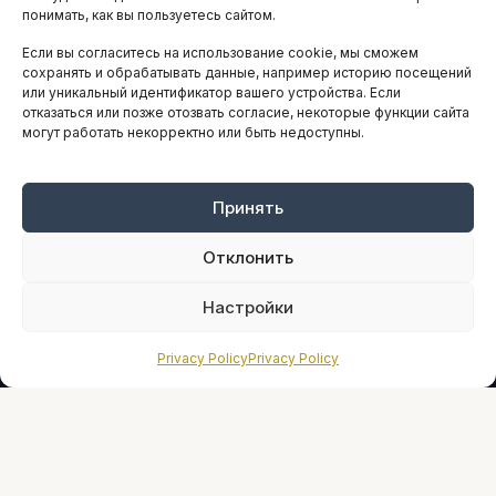
понимать, как вы пользуетесь сайтом.
Если вы согласитесь на использование cookie, мы сможем
ARTICLES IN ENGLISH
сохранять и обрабатывать данные, например историю посещений
или уникальный идентификатор вашего устройства. Если
отказаться или позже отозвать согласие, некоторые функции сайта
могут работать некорректно или быть недоступны.
НАВИГАЦИЯ
Архив материалов
Рекламные услуги
Принять
Оплата онлайн
Отклонить
ПРАВОВАЯ ИНФОРМАЦИЯ
Настройки
Terms And Conditions
Privacy Policy
Privacy Policy
Privacy Policy
About
Sources We Use