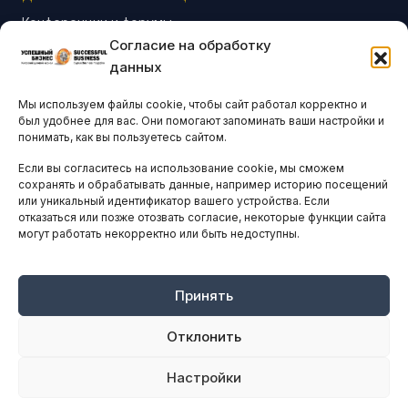
Конференции и форумы
Согласие на обработку
Бизнес-клубы и ассоциации
данных
Остальные новости
Мы используем файлы cookie, чтобы сайт работал корректно и
АНАЛИТИКА И СТАТИСТИКА
был удобнее для вас. Они помогают запоминать ваши настройки и
понимать, как вы пользуетесь сайтом.
Если вы согласитесь на использование cookie, мы сможем
ARTICLES IN ENGLISH
сохранять и обрабатывать данные, например историю посещений
или уникальный идентификатор вашего устройства. Если
отказаться или позже отозвать согласие, некоторые функции сайта
могут работать некорректно или быть недоступны.
НАВИГАЦИЯ
Архив материалов
Рекламные услуги
Принять
Оплата онлайн
Отклонить
ПРАВОВАЯ ИНФОРМАЦИЯ
Настройки
Terms And Conditions