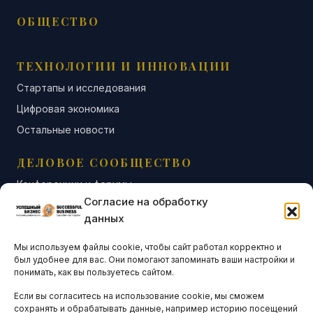
ОБЩЕСТВО
ТЕХНОЛОГИИ И ИННОВАЦИИ
Стартапы и исследования
Цифровая экономика
Остальные новости
ДЕЛОВОЕ СООБЩЕСТВО
Конференции и форумы
Согласие на обработку
Бизнес-клубы и ассоциации
данных
Остальные новости
Мы используем файлы cookie, чтобы сайт работал корректно и
АНАЛИТИКА И СТАТИСТИКА
был удобнее для вас. Они помогают запоминать ваши настройки и
понимать, как вы пользуетесь сайтом.
Если вы согласитесь на использование cookie, мы сможем
ARTICLES IN ENGLISH
сохранять и обрабатывать данные, например историю посещений