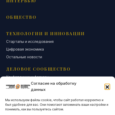
ИНТЕРВЬЮ
ОБЩЕСТВО
ТЕХНОЛОГИИ И ИННОВАЦИИ
Стартапы и исследования
Цифровая экономика
Остальные новости
ДЕЛОВОЕ СООБЩЕСТВО
Конференции и форумы
Согласие на обработку
Бизнес-клубы и ассоциации
данных
Остальные новости
Мы используем файлы cookie, чтобы сайт работал корректно и
АНАЛИТИКА И СТАТИСТИКА
был удобнее для вас. Они помогают запоминать ваши настройки и
понимать, как вы пользуетесь сайтом.