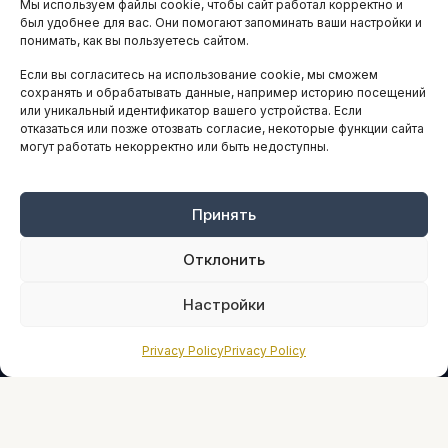
Мы используем файлы cookie, чтобы сайт работал корректно и
АНАЛИТИКА И СТАТИСТИКА
был удобнее для вас. Они помогают запоминать ваши настройки и
понимать, как вы пользуетесь сайтом.
Если вы согласитесь на использование cookie, мы сможем
ARTICLES IN ENGLISH
сохранять и обрабатывать данные, например историю посещений
или уникальный идентификатор вашего устройства. Если
отказаться или позже отозвать согласие, некоторые функции сайта
могут работать некорректно или быть недоступны.
НАВИГАЦИЯ
Архив материалов
Рекламные услуги
Принять
Оплата онлайн
Отклонить
ПРАВОВАЯ ИНФОРМАЦИЯ
Настройки
Terms And Conditions
Privacy Policy
Privacy Policy
Privacy Policy
About
Sources We Use