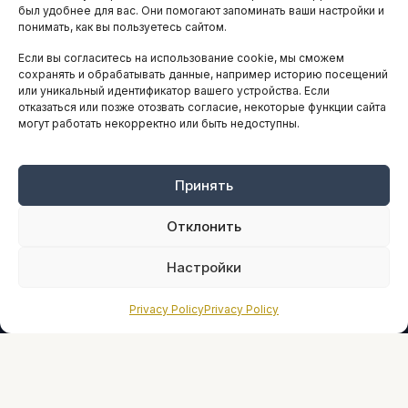
АНАЛИТИКА И СТАТИСТИКА
был удобнее для вас. Они помогают запоминать ваши настройки и
понимать, как вы пользуетесь сайтом.
Если вы согласитесь на использование cookie, мы сможем
ARTICLES IN ENGLISH
сохранять и обрабатывать данные, например историю посещений
или уникальный идентификатор вашего устройства. Если
отказаться или позже отозвать согласие, некоторые функции сайта
могут работать некорректно или быть недоступны.
НАВИГАЦИЯ
Архив материалов
Рекламные услуги
Принять
Оплата онлайн
Отклонить
ПРАВОВАЯ ИНФОРМАЦИЯ
Настройки
Terms And Conditions
Privacy Policy
Privacy Policy
Privacy Policy
About
Sources We Use