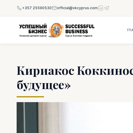
+357 25590530
official@vkcyprus.com
ГЛ
Кириакос Коккинос
будущее»