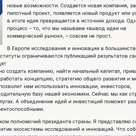
новые возможности. Создается новая компания, за
пилотный проект, появляется новый продукт или ус
в итоге идея превращается в источник дохода. Од
процесс – то, что мы называем «вывод идеи на
коммерческий рынок», – совсем не прост.
В Европе исследования и инновации в большинств
нституты ограничиваются публикацией результатов св
дят
но создать компанию, найти начальный капитал, прив
зработать концепцию, стратегию общего развития и 
 позволит нам использовать инновации, инвесторов,
одительную базу нашей экономики. Сейчас мы как ст
лугах. А объединение идей и инвестиций поможет ра
рентоспособными.
оком полномочий президента страны. Я представляю с
витие экосистемы исследований и инноваций. Что соб