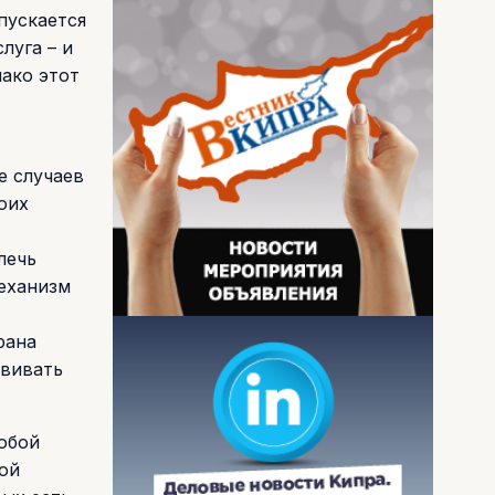
пускается
луга – и
нако этот
е случаев
оих
лечь
механизм
рана
звивать
обой
ой