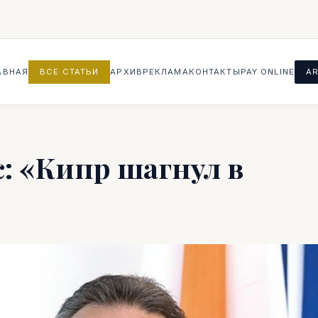
АВНАЯ
ВСЕ СТАТЬИ
АРХИВ
РЕКЛАМА
КОНТАКТЫ
PAY ONLINE
AR
: «Кипр шагнул в