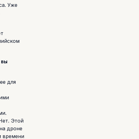
са. Уже
в
ет
лийском
 вы
ее для
кими
ми.
Нет. Этой
 на дроне
м времени