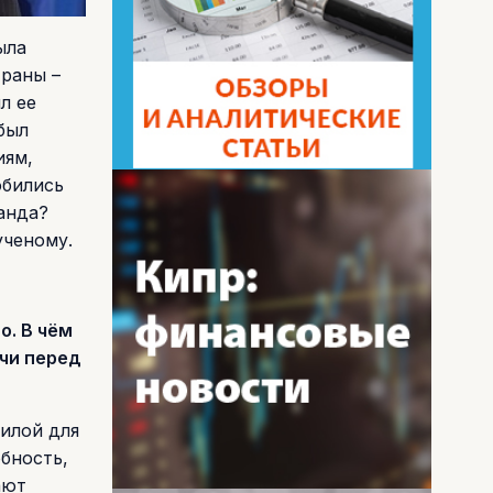
ыла
траны –
ял ее
был
иям,
обились
анда?
ученому.
о. В чём
ачи перед
илой для
бность,
ают