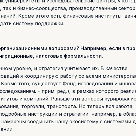
ак университеты и исследовательские центры, у кото
 так и бизнес-сообщества, производственный сектор
знаний. Кроме этого есть финансовые институты, вен
здать систему поддержки.
 организационными вопросами? Например, если в пр
миграционные, налоговые формальности.
ном уровне, и стратегия учитывает их. В качестве
новаций я координирую работу со всеми министерств
 Кроме того, существует Фонд исследований и иннов
следованиям. – прим. ред.), в рамках которого реали
итутов и компаний. Раньше эти вопросы курировали
вания, торговли, транспорта. Но теперь вся работа
подробные инструкции и стратегии, например, в обла
ы намерены соединить нашу экосистему с системами д
тании.