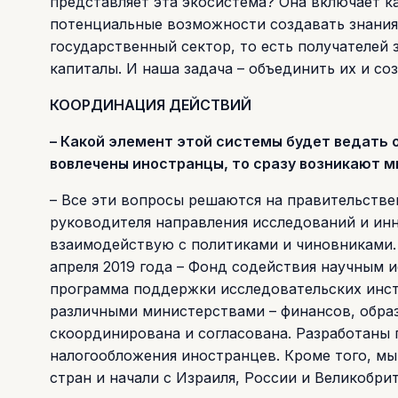
представляет эта экосистема? Она включает к
потенциальные возможности создавать знания,
государственный сектор, то есть получателей 
капиталы. И наша задача – объединить их и со
КООРДИНАЦИЯ ДЕЙСТВИЙ
– Какой элемент этой системы будет ведать
вовлечены иностранцы, то сразу возникают 
– Все эти вопросы решаются на правительствен
руководителя направления исследований и ин
взаимодействую с политиками и чиновниками.
апреля 2019 года – Фонд содействия научным ис
программа поддержки исследовательских инст
различными министерствами – финансов, образо
скоординирована и согласована. Разработаны 
налогообложения иностранцев. Кроме того, м
стран и начали с Израиля, России и Великобри