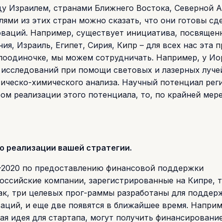
у Израилем, странами Ближнего Востока, Северной 
ями из этих стран можно сказать, что они готовы сд
оваций. Например, существует инициатива, посвящен
я, Израиль, Египет, Сирия, Кипр – для всех нас эта 
я поодиночке, мы можем сотрудничать. Например, у И
исследований при помощи световых и лазерных лучей
зическо-химического анализа. Научный потенциал рег
ром реализации этого потенциала, то, по крайней мере
о реализации вашей стратегии.
6–2020 по предоставлению финансовой поддержки
российские компании, зарегистрированные на Кипре, 
ак, три целевых прог-раммы разработаны для поддер
ций, и еще две появятся в ближайшее время. Наприм
ая идея для стартапа, могут получить финансировани