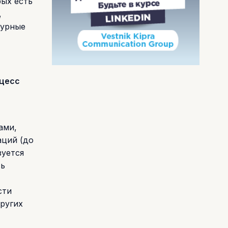
рых есть
,
чурные
оцесс
ами,
аций (до
зуется
сь
сти
ругих