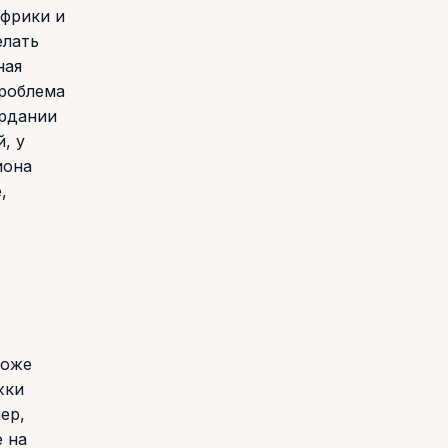
Африки и
елать
ная
проблема
ордании
, у
иона
,
тоже
жки
ер,
е на