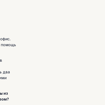
 офис.
е помощь
в
ь два
гими
ы из
азом?