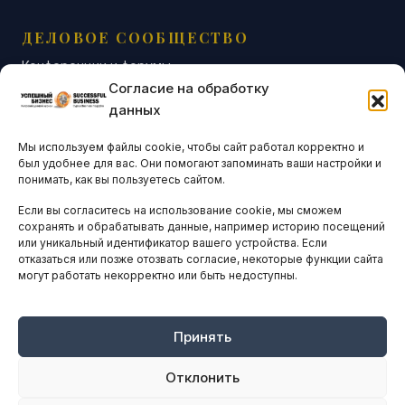
ДЕЛОВОЕ СООБЩЕСТВО
Конференции и форумы
Согласие на обработку
Бизнес-клубы и ассоциации
данных
Остальные новости
Мы используем файлы cookie, чтобы сайт работал корректно и
АНАЛИТИКА И СТАТИСТИКА
был удобнее для вас. Они помогают запоминать ваши настройки и
понимать, как вы пользуетесь сайтом.
Если вы согласитесь на использование cookie, мы сможем
ARTICLES IN ENGLISH
сохранять и обрабатывать данные, например историю посещений
или уникальный идентификатор вашего устройства. Если
отказаться или позже отозвать согласие, некоторые функции сайта
могут работать некорректно или быть недоступны.
НАВИГАЦИЯ
Архив материалов
Рекламные услуги
Принять
Оплата онлайн
Отклонить
ПРАВОВАЯ ИНФОРМАЦИЯ