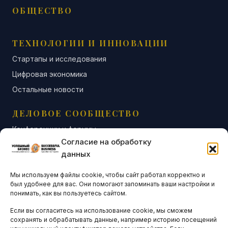
ОБЩЕСТВО
ТЕХНОЛОГИИ И ИННОВАЦИИ
Стартапы и исследования
Цифровая экономика
Остальные новости
ДЕЛОВОЕ СООБЩЕСТВО
Конференции и форумы
Согласие на обработку
Бизнес-клубы и ассоциации
данных
Остальные новости
Мы используем файлы cookie, чтобы сайт работал корректно и
АНАЛИТИКА И СТАТИСТИКА
был удобнее для вас. Они помогают запоминать ваши настройки и
понимать, как вы пользуетесь сайтом.
Если вы согласитесь на использование cookie, мы сможем
ARTICLES IN ENGLISH
сохранять и обрабатывать данные, например историю посещений