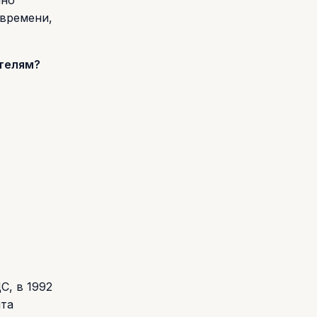
нно
 времени,
ателям?
С, в 1992
нта