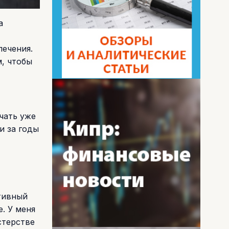
а
печения.
, чтобы
учать уже
и за годы
ктивный
. У меня
стерстве