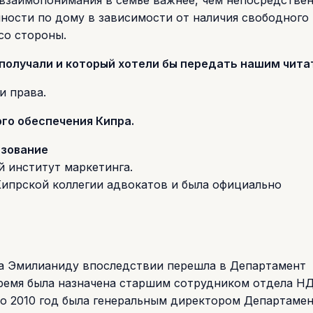
ь взаимопонимания в семье важнее, чем непосредстве
ности по дому в зависимости от наличия свободного
со стороны.
о получали и который хотели бы передать нашим чит
и права.
го обеспечения Кипра.
зование
й институт маркетинга.
Кипрской коллегии адвокатов и была официально
та Эмилианиду впоследствии перешла в Департамент
ремя была назначена старшим сотрудником отдела НД
 по 2010 год была генеральным директором Департаме