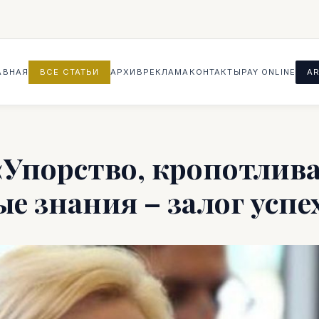
АВНАЯ
ВСЕ СТАТЬИ
АРХИВ
РЕКЛАМА
КОНТАКТЫ
PAY ONLINE
AR
«Упорство, кропотлив
ые знания – залог успе