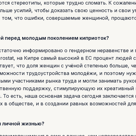
ются стереотипы, которые трудно сломать. К сожален
ьше усилий, чтобы доказать свою ценность и свои у
 в том, что ошибки, совершаемые женщиной, прощают
щей перед молодым поколением киприоток?
статочно информировано о гендерном неравенстве и 
rostat, на Кипре самый высокий в ЕС процент людей 
твует, что доля женщин с учёной степенью больше, ч
зможности трудоустройства молодёжи, и поэтому ну
ными участниками рынка труда и могли занимать рук
ственную поддержку, стимулирующую их креативный 
 То есть, наша основная задача сегодня заключается 
 в обществе, и в создании равных возможностей для
и личной жизнью?