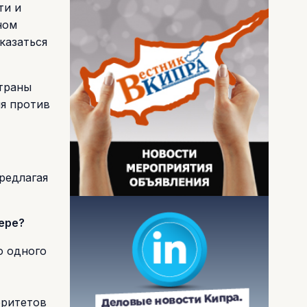
ти и
ном
казаться
траны
я против
редлагая
ере?
о одного
оритетов