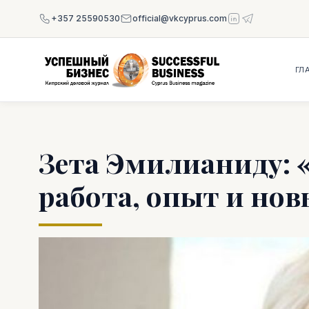
+357 25590530
official@vkcyprus.com
ГЛ
Зета Эмилианиду: 
работа, опыт и нов