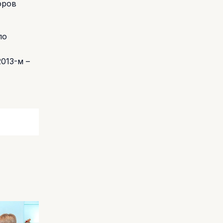
оров
по
013-м –