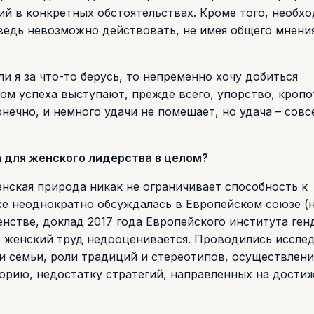
ий в конкретных обстоятельствах. Кроме того, необх
 ведь невозможно действовать, не имея общего мнени
и я за что-то берусь, то непременно хочу добиться
гом успеха выступают, прежде всего, упорство, кропо
онечно, и немного удачи не помешает, но удача – совс
а для женского лидерства в целом?
енская природа никак не ограничивает способность к
уже неоднократно обсуждалась в Европейском союзе (
енстве, доклад 2017 года Европейского института ген
о женский труд недооценивается. Проводились иссле
 семьи, роли традиций и стереотипов, осуществлен
орию, недостатку стратегий, направленных на дости