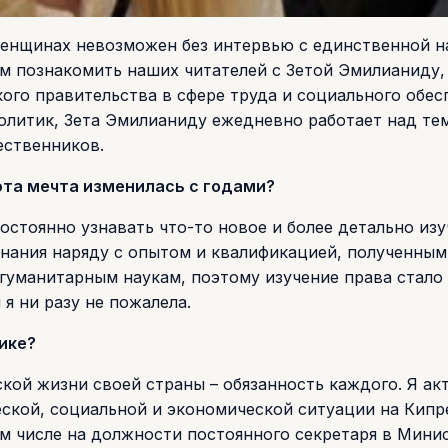
енщинах невозможен без интервью с единственной н
 познакомить наших читателей с Зетой Эмилианиду,
го правительства в сфере труда и социального обес
олитик, Зета Эмилианиду ежедневно работает над тем
ественников.
 эта мечта изменилась с годами?
постоянно узнавать что-то новое и более детально из
знания наряду с опытом и квалификацией, полученным
 гуманитарным наукам, поэтому изучение права стало
я ни разу не пожалела.
тике?
ской жизни своей страны – обязанность каждого. Я а
кой, социальной и экономической ситуации на Кипре
ом числе на должности постоянного секретаря в Мини