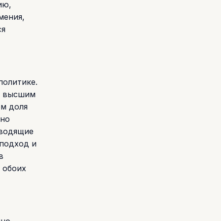
ию,
мения,
ся
политике.
с высшим
ем доля
жно
оводящие
подход и
в
 обоих