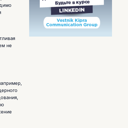
одимо
я
тливая
ем не
например,
дерного
дования,
ию
жение