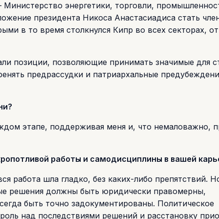
– Министерство энергетики, торговли, промышленнос
едложение президента Никоса Анастасиадиса стать чле
ыми в то время столкнулся Кипр во всех секторах, от
али позиции, позволяющие принимать значимые для с
оренять предрассудки и патриархальные предубеждени
ни?
аждом этапе, поддерживая меня и, что немаловажно, п
м кропотливой работы и самодисциплины в вашей карь
ся работа шла гладко, без каких-либо препятствий. Н
мые решения должны быть юридически правомерны,
сегда быть точно задокументированы. Политическое
роль над последствиями решений и расстановку при