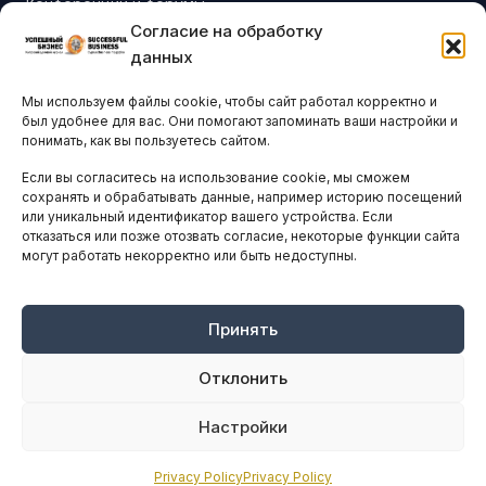
Конференции и форумы
Согласие на обработку
Бизнес-клубы и ассоциации
данных
Остальные новости
Мы используем файлы cookie, чтобы сайт работал корректно и
АНАЛИТИКА И СТАТИСТИКА
был удобнее для вас. Они помогают запоминать ваши настройки и
понимать, как вы пользуетесь сайтом.
Если вы согласитесь на использование cookie, мы сможем
ARTICLES IN ENGLISH
сохранять и обрабатывать данные, например историю посещений
или уникальный идентификатор вашего устройства. Если
отказаться или позже отозвать согласие, некоторые функции сайта
могут работать некорректно или быть недоступны.
НАВИГАЦИЯ
Архив материалов
Рекламные услуги
Принять
Оплата онлайн
Отклонить
ПРАВОВАЯ ИНФОРМАЦИЯ
Настройки
Terms And Conditions
Privacy Policy
Privacy Policy
Privacy Policy