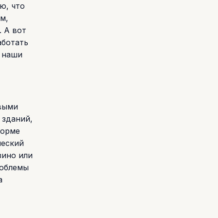
ю, что
м,
. А вот
аботать
ы наши
овыми
 зданий,
форме
ческий
зино или
роблемы
а