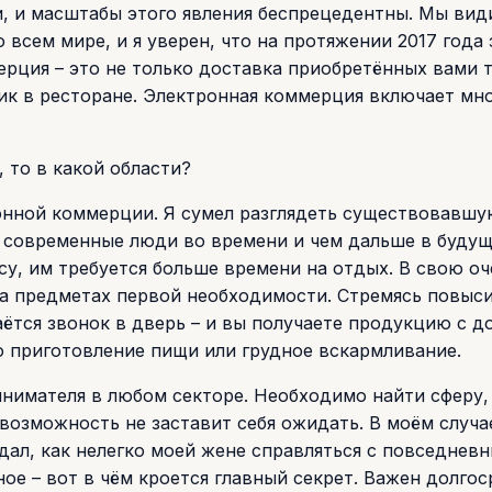
, и масштабы этого явления беспрецедентны. Мы вид
 всем мире, и я уверен, что на протяжении 2017 года 
ерция – это не только доставка приобретённых вами 
лик в ресторане. Электронная коммерция включает мн
 то в какой области?
ронной коммерции. Я сумел разглядеть существовавшу
ы современные люди во времени и чем дальше в будущ
у, им требуется больше времени на отдых. В свою о
на предметах первой необходимости. Стремясь повыс
аётся звонок в дверь – и вы получаете продукцию с д
то приготовление пищи или грудное вскармливание.
нимателя в любом секторе. Необходимо найти сферу,
возможность не заставит себя ожидать. В моём случа
юдал, как нелегко моей жене справляться с повседнев
ое – вот в чём кроется главный секрет. Важен долго