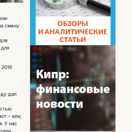
ном-
на смену
для
 для
 2016
оду дал
астью
ют – или,
. У нас
стали