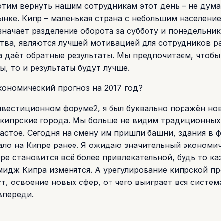
хотим вернуть нашим сотрудникам этот день – не дума
нке. Кипр – маленькая страна с небольшим население
начает разделение оборота за субботу и понедельник
тва, являются лучшей мотивацией для сотрудников р
а даёт обратные результаты. Мы предпочитаем, чтоб
, то и результаты будут лучше.
экономический прогноз на 2017 год?
нвестиционном форуме2, я был буквально поражён н
 кипрские города. Мы больше не видим традиционных
астое. Сегодня на смену им пришли башни, здания в 
вало на Кипре ранее. Я ожидаю значительный экономи
пре становится всё более привлекательной, будь то ка
имидж Кипра изменятся. А урегулирование кипрской п
, освоение новых сфер, от чего выиграет вся систем
впереди.