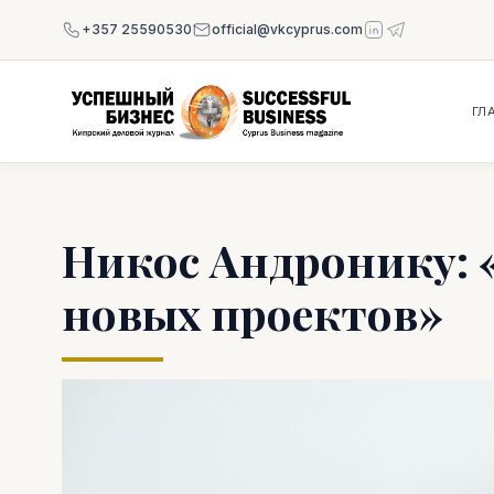
+357 25590530
official@vkcyprus.com
ГЛ
Никос Андронику: «
новых проектов»