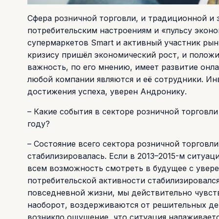
Сфера розничной торговли, и традиционной и э
потребительским настроениям и «пульсу эконо
супермаркетов Smart и активный участник рынк
кризису пришёл экономический рост, и положи
важность, по его мнению, имеет развитие онл
любой компании являются и её сотрудники. Ин
достижения успеха, уверен Андронику.
– Какие события в секторе розничной торговл
году?
– Состояние всего сектора розничной торговли
стабилизировалась. Если в 2013–2015-м ситуац
всем возможность смотреть в будущее с увере
потребительской активности стабилизировалс
повседневной жизни, мы действительно чувств
наоборот, воздерживаются от решительных дей
возникло ощущение, что ситуация налаживается