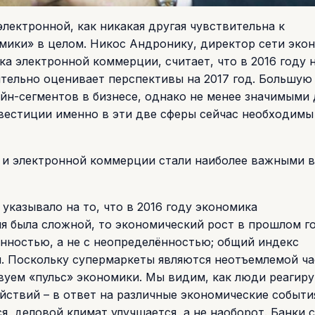
лектронной, как никакая другая чувствительна к
мики» в целом. Никос Андронику, директор сети эко
а электронной коммерции, считает, что в 2016 году 
тельно оценивает перспективы на 2017 год. Большую
айн-сегментов в бизнесе, однако не менее значимыми 
вестиции именно в эти две сферы сейчас необходимы
и и электронной коммерции стали наиболее важными в
 указывало на то, что в 2016 году экономика
ия была сложной, то экономический рост в прошлом г
нностью, а не с неопределённостью; общий индекс
я. Поскольку супермаркеты являются неотъемлемой ч
уем «пульс» экономики. Мы видим, как люди реагиру
ствий – в ответ на различные экономические события
, деловой климат улучшается, а не наоборот. Банки 