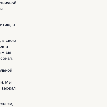
озничной
ди
витию, а
, в свою
ов и
ым вы
сонал.
альной
чи. Мы
 выбрал.
сеньям,