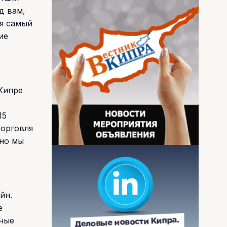
д вам,
ся самый
ие
 Кипре
15
торговля
чно мы
йн.
е
нные