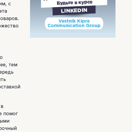
им, с
эта
товаров.
ожество
ю
ее, тем
чередь
ить
оставкой
 в
е помог
ными
срочный