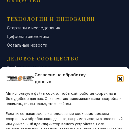
ОБЩЕСТВО
ТЕХНОЛОГИИ И ИННОВАЦИИ
Стартапы и исследования
Цифровая экономика
Остальные новости
ДЕЛОВОЕ СООБЩЕСТВО
Конференции и форумы
Согласие на обработку
Бизнес-клубы и ассоциации
данных
Остальные новости
Мы используем файлы cookie, чтобы сайт работал корректно и
АНАЛИТИКА И СТАТИСТИКА
был удобнее для вас. Они помогают запоминать ваши настройки и
понимать, как вы пользуетесь сайтом.
Если вы согласитесь на использование cookie, мы сможем
ARTICLES IN ENGLISH
сохранять и обрабатывать данные, например историю посещений
или уникальный идентификатор вашего устройства. Если