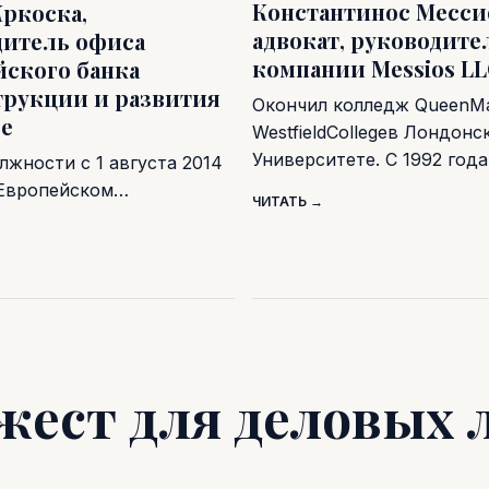
Константинос Месси
ркоска,
адвокат, руководите
дитель офиса
компании Messios L
йского банка
трукции и развития
Окончил колледж QueenMa
ре
WestfieldCollegeв Лондонс
Университете. С 1992 год
лжности с 1 августа 2014
в Европейском…
ЧИТАТЬ →
жест для деловых 