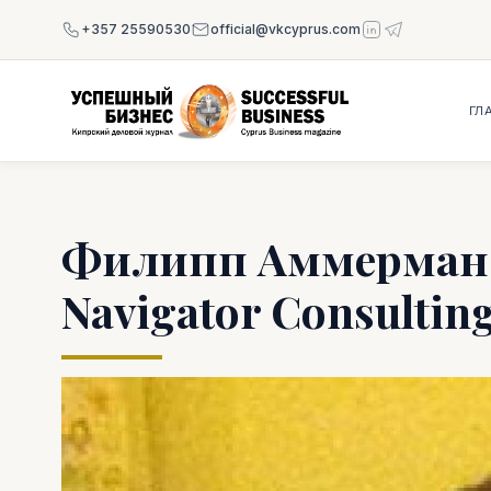
+357 25590530
official@vkcyprus.com
ГЛ
Филипп Аммерман,
Navigator Consultin