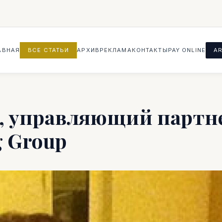
АВНАЯ
ВСЕ СТАТЬИ
АРХИВ
РЕКЛАМА
КОНТАКТЫ
PAY ONLINE
AR
 управляющий партне
g Group