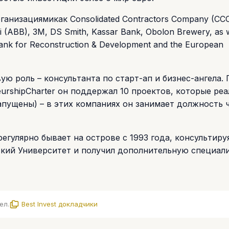
изациямикак Consolidated Contractors Company (CCC
 (ABB), 3M, DS Smith, Kassar Bank, Obolon Brewery, as w
 Bank for Reconstruction & Development and the European
ю роль – консультанта по старт-ап и бизнес-ангела. 
eurshipCharter он поддержал 10 проектов, которые ре
запущены) – в этих компаниях он занимает должность 
егулярно бывает на острове с 1993 года, консультиру
кий Университет и получил дополнительную специал
ел.
Best Invest докладчики