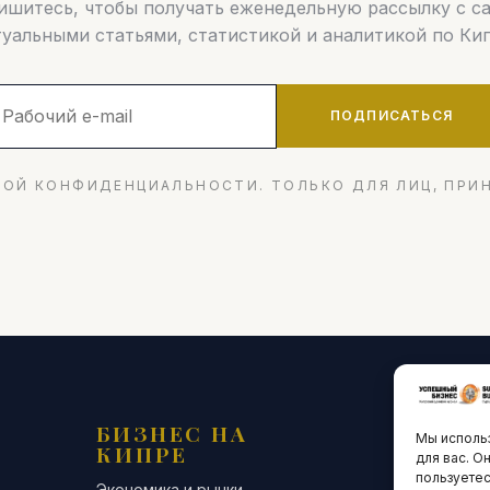
шитесь, чтобы получать еженедельную рассылку с 
туальными статьями, статистикой и аналитикой по Кип
ПОДПИСАТЬСЯ
ОЙ КОНФИДЕНЦИАЛЬНОСТИ. ТОЛЬКО ДЛЯ ЛИЦ, ПРИ
БИЗНЕС НА
ТЕХНО
Мы использ
КИПРЕ
ИННО
для вас. О
пользуетес
Экономика и рынки
Стартапы и