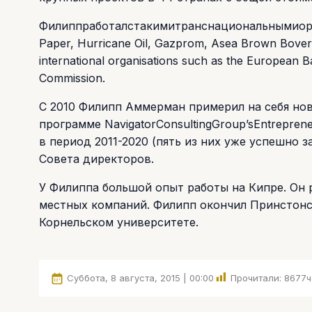
Филиппработалстакимитранснациональнымиорган
Paper, Hurricane Oil, Gazprom, Asea Brown Boveri
international organisations such as the European
Commission.
С 2010 Филипп Аммерман примерил на себя нову
программе NavigatorConsultingGroup’sEntrepren
в период 2011-2020 (пять из них уже успешно 
Совета директоров.
У Филиппа большой опыт работы на Кипре. Он р
местных компаний. Филипп окончил Принстонс
Корнельском университете.
Суббота, 8 августа, 2015 | 00:00
Прочитали:
8677
ч