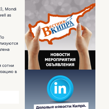
), Mondi
ell as
По
ализуются
члена
я сотни
изацию в