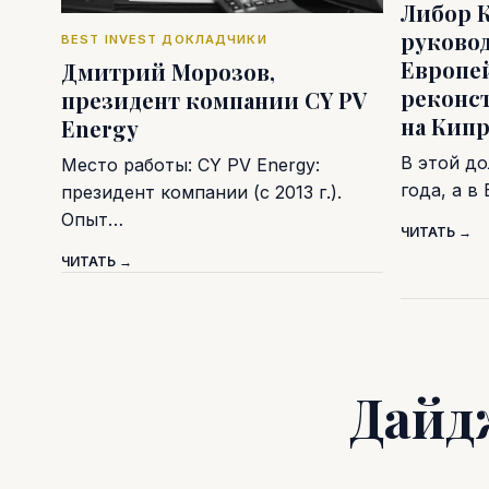
Либор К
руково
BEST INVEST ДОКЛАДЧИКИ
Европе
Дмитрий Морозов,
реконс
президент компании CY PV
на Кип
Energy
В этой до
Место работы: CY PV Energy:
года, а 
президент компании (с 2013 г.).
Опыт…
ЧИТАТЬ →
ЧИТАТЬ →
Дайд