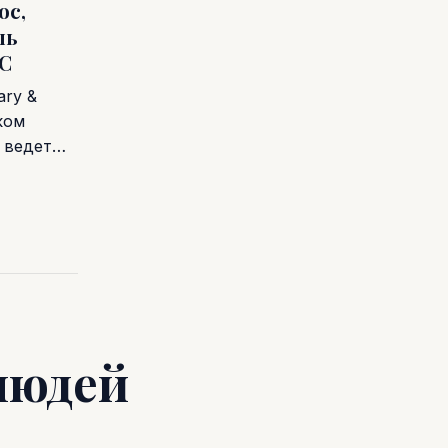
ос,
ль
LC
ry &
ком
а ведет…
людей