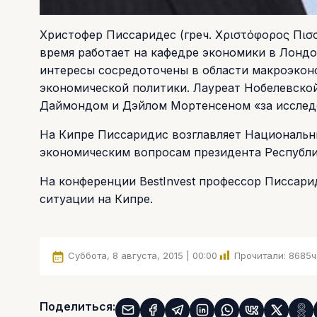
Христофер Писсаридес (греч. Χριστόφορος Πισσ
время работает на кафедре экономики в Лондо
интересы сосредоточены в области макроэконо
экономической политики. Лауреат Нобелевской
Даймондом и Дэйлом Мортенсеном «за исследо
На Кипре Писсаридис возглавляет Национальн
экономическим вопросам президента Республи
На конференции BestInvest профессор Писсар
ситуации на Кипре.
Суббота, 8 августа, 2015 | 00:00
Прочитали:
8685
ч
Поделиться: