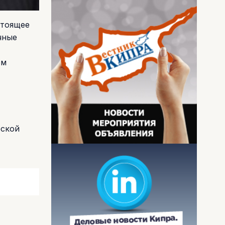
стоящее
чные
ом
еской