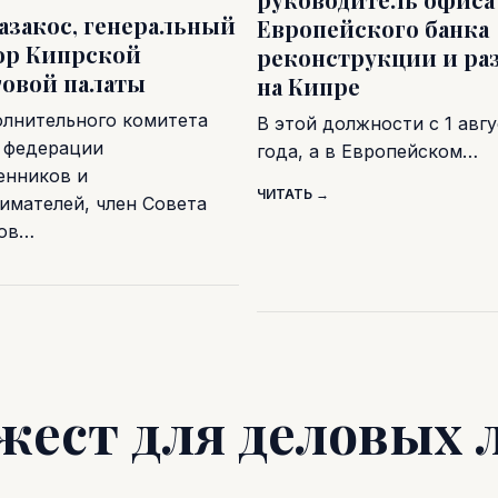
азакос, генеральный
Европейского банка
ор Кипрской
реконструкции и ра
овой палаты
на Кипре
олнительного комитета
В этой должности с 1 авгу
 федерации
года, а в Европейском…
нников и
ЧИТАТЬ →
имателей, член Совета
ров…
жест для деловых 