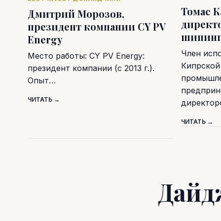
Томас К
Дмитрий Морозов,
директ
президент компании CY PV
шипинг
Energy
Член исп
Место работы: CY PV Energy:
Кипрской
президент компании (с 2013 г.).
промышле
Опыт…
предприн
ЧИТАТЬ →
директо
ЧИТАТЬ →
Дайд