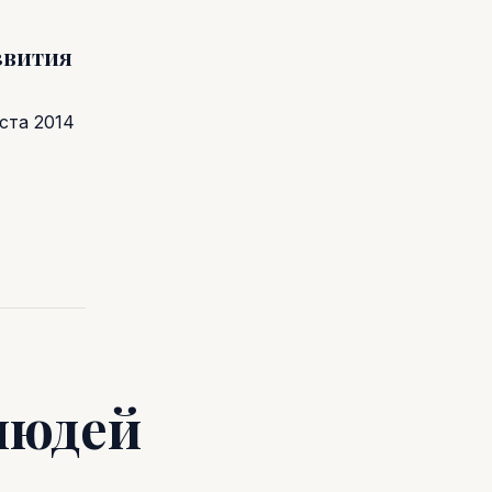
звития
ста 2014
людей