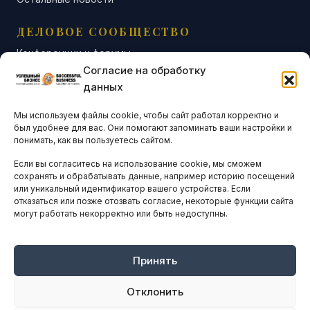
ДЕЛОВОЕ СООБЩЕСТВО
Конференции и форумы
Согласие на обработку
Бизнес-клубы и ассоциации
данных
Остальные новости
Мы используем файлы cookie, чтобы сайт работал корректно и
АНАЛИТИКА И СТАТИСТИКА
был удобнее для вас. Они помогают запоминать ваши настройки и
понимать, как вы пользуетесь сайтом.
Если вы согласитесь на использование cookie, мы сможем
ARTICLES IN ENGLISH
сохранять и обрабатывать данные, например историю посещений
или уникальный идентификатор вашего устройства. Если
отказаться или позже отозвать согласие, некоторые функции сайта
НАВИГАЦИЯ
могут работать некорректно или быть недоступны.
Архив материалов
Рекламные услуги
Принять
Оплата онлайн
Отклонить