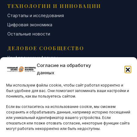
ТЕХНОЛОГИИ И ИННОВАЦИИ
Стартапы и исследования
Цифровая экономика
Остальные новости
ДЕЛОВОЕ СООБЩЕСТВО
Конференции и форумы
Согласие на обработку
Бизнес-клубы и ассоциации
данных
Остальные новости
Мы используем файлы cookie, чтобы сайт работал корректно и
АНАЛИТИКА И СТАТИСТИКА
был удобнее для вас. Они помогают запоминать ваши настройки и
понимать, как вы пользуетесь сайтом.
Если вы согласитесь на использование cookie, мы сможем
ARTICLES IN ENGLISH
сохранять и обрабатывать данные, например историю посещений
или уникальный идентификатор вашего устройства. Если
отказаться или позже отозвать согласие, некоторые функции сайта
могут работать некорректно или быть недоступны.
НАВИГАЦИЯ