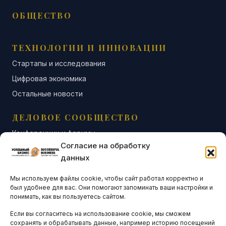
ОБЩЕСТВО
ТЕХНОЛОГИИ И ИННОВАЦИИ
Стартапы и исследования
Цифровая экономика
Остальные новости
ДЕЛОВОЕ СООБЩЕСТВО
Конференции и форумы
Согласие на обработку
Бизнес-клубы и ассоциации
данных
Остальные новости
Мы используем файлы cookie, чтобы сайт работал корректно и
АНАЛИТИКА И СТАТИСТИКА
был удобнее для вас. Они помогают запоминать ваши настройки и
понимать, как вы пользуетесь сайтом.
Если вы согласитесь на использование cookie, мы сможем
ARTICLES IN ENGLISH
сохранять и обрабатывать данные, например историю посещений